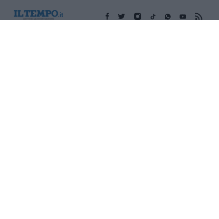
Edicola digitale
Il Tempo Shopping
Cookie Policy
Privacy Policy
Condizioni Generali
Contatti
Pubblicità
Credits
Modello 231
Preferenze Privacy
Assistenza
Sede legale: Piazza Colonna, 366 - 00187 Roma CF e P. Iva e
Iscriz. Registro Imprese Roma: 13486391009 REA Roma n°
1450962 Cap. Sociale € 25.000,00 i.v. © Copyright IlTempo. Srl -
ISSN (sito web): 1721-4084
TORNA SU