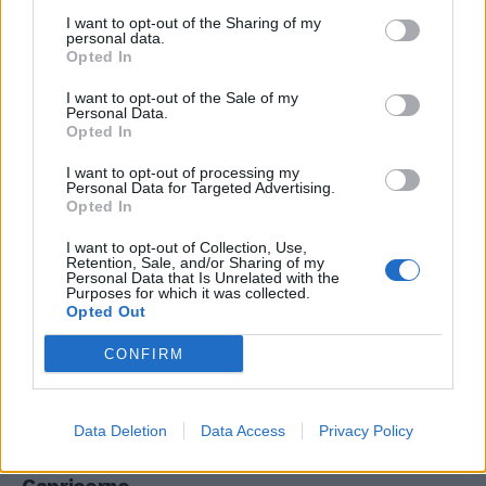
I want to opt-out of the Sharing of my
personal data.
Sagittario
Opted In
I want to opt-out of the Sale of my
Luna splendente, arriva nel segno domani, vi
Personal Data.
prepara emozioni bellissime, voi preparatevi
Opted In
fisicamente. Tra pochi giorni Marte sarà
I want to opt-out of processing my
nuovamente positivo, oggi inizia un altro
Personal Data for Targeted Advertising.
aspetto tutto a vostro favore anzi a favore
Opted In
della vostra riscossa e del successo
I want to opt-out of Collection, Use,
professionale. Saturno e Urano in Ariete
Retention, Sale, and/or Sharing of my
viaggiano fino a Ferragosto sullo stesso
Personal Data that Is Unrelated with the
Purposes for which it was collected.
grado, una congiunzione che crea una
Opted Out
corrente profondamente costruttiva. La
vostra forza è l'amore, perdetevi nella
CONFIRM
passione.
Data Deletion
Data Access
Privacy Policy