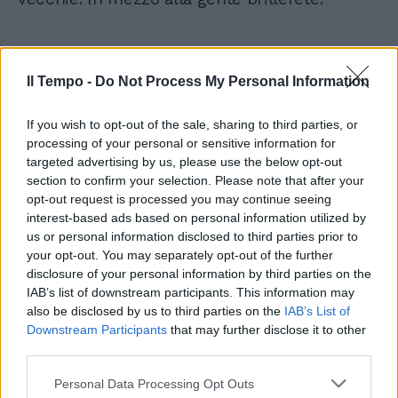
Il Tempo -
Do Not Process My Personal Information
Scorpione.
If you wish to opt-out of the sale, sharing to third parties, or
Ancora primo quarto di Luna, la fase più bella
processing of your personal or sensitive information for
in assoluto anche quando non fa vedere nulla
targeted advertising by us, please use the below opt-out
di concreto nell'immediato. Voi non vi
section to confirm your selection. Please note that after your
accorgerete, ma oggi nasce qualcosa di
opt-out request is processed you may continue seeing
nuovo e molto importante per lo sviluppo
interest-based ads based on personal information utilized by
della carriera in autunno. La conferma viene
us or personal information disclosed to third parties prior to
da Saturno-Nettuno congiunti in Ariete,
your opt-out. You may separately opt-out of the further
vostro settore del lavoro (e della salute) fino a
disclosure of your personal information by third parties on the
Ferragosto. Lo sforzo continuo porta a
IAB’s list of downstream participants. This information may
raggiungere i frutti migliori. Incontri con
also be disclosed by us to third parties on the
IAB’s List of
Downstream Participants
that may further disclose it to other
l'amore durante i viaggi, ricchi di simpatie e
third parties.
piacevoli.
Personal Data Processing Opt Outs