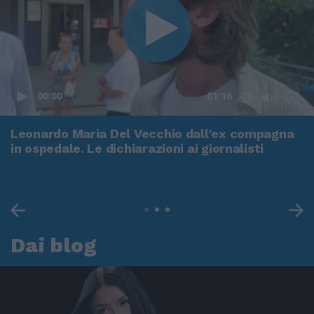
00:00
01:16
Leonardo Maria Del Vecchio dall'ex compagna
in ospedale. Le dichiarazioni ai giornalisti
Dai blog