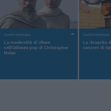
Controtempo
Controtempo
La modernità di Ulisse
La rinascita 
nell'Odissea pop di Christopher
canzoni di Va
Nolan