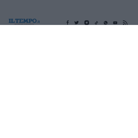
Edicola digitale
Il Tempo Shopping
Cookie Policy
Privacy Policy
Condizioni Generali
Contatti
Pubblicità
Credits
Modello 231
Preferenze Privacy
Assistenza
Sede legale: Piazza Colonna, 366 - 00187 Roma CF e P. Iva e
Iscriz. Registro Imprese Roma: 13486391009 REA Roma n°
1450962 Cap. Sociale € 25.000,00 i.v. © Copyright IlTempo. Srl -
ISSN (sito web): 1721-4084
TORNA SU