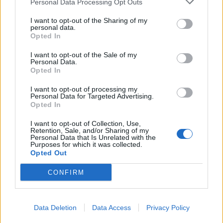
Personal Data Processing Opt Outs
I want to opt-out of the Sharing of my
personal data.
Sagittario
Opted In
I want to opt-out of the Sale of my
Incontri felici. La perseveranza, la serietà
Personal Data.
professionale, dimostrata nei giorni scorsi,
Opted In
sarà ampiamente riconosciuta e ripagata.
I want to opt-out of processing my
Oggi siete toccati da un aspetto altamente
Personal Data for Targeted Advertising.
rinnovativo, Sole nel segno e Luna in Ariete,
Opted In
questa combinazione è considerata fortunata
I want to opt-out of Collection, Use,
e avrà effetti per un altro mese almeno. Ci
Retention, Sale, and/or Sharing of my
sarà un giorno in cui capirete cosa
Personal Data that Is Unrelated with the
Purposes for which it was collected.
intendiamo quando parliamo di destino. A
Opted Out
parte i guadagni, questo martedì è ancora più
bello per l'amore. Venere propizia nuovi
CONFIRM
incontri.
Data Deletion
Data Access
Privacy Policy