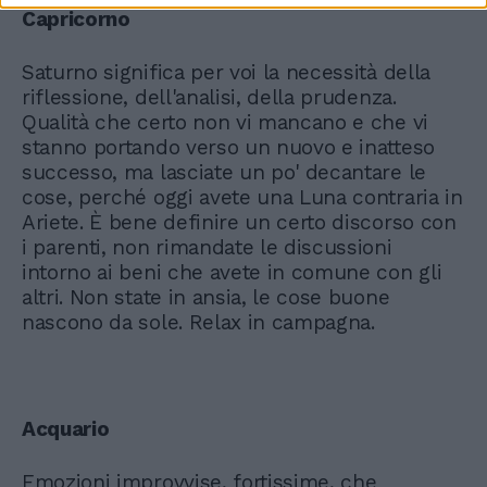
Capricorno
Saturno significa per voi la necessità della
riflessione, dell'analisi, della prudenza.
Qualità che certo non vi mancano e che vi
stanno portando verso un nuovo e inatteso
successo, ma lasciate un po' decantare le
cose, perché oggi avete una Luna contraria in
Ariete. È bene definire un certo discorso con
i parenti, non rimandate le discussioni
intorno ai beni che avete in comune con gli
altri. Non state in ansia, le cose buone
nascono da sole. Relax in campagna.
Acquario
Emozioni improvvise, fortissime, che