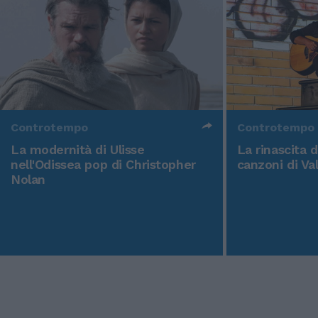
Controtempo
Controtempo
La modernità di Ulisse
La rinascita 
nell'Odissea pop di Christopher
canzoni di Va
Nolan