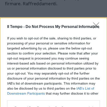
firmare. Raffreddamenti.
Scorpione
Il Tempo -
Do Not Process My Personal Information
Le iniziative partono con un cielo
If you wish to opt-out of the sale, sharing to third parties, or
processing of your personal or sensitive information for
ampiamente positivo, particolarmente bella
targeted advertising by us, please use the below opt-out
questa Luna intraprendente e fresca nel
section to confirm your selection. Please note that after your
giovane Ariete, segno che incide così
opt-out request is processed you may continue seeing
positivamente sul vostro lavoro, affari. Oggi e
interest-based ads based on personal information utilized by
domani siete chiamati a dare il massimo
us or personal information disclosed to third parties prior to
perché si prevede un successo notevole,
your opt-out. You may separately opt-out of the further
prima come grande soddisfazione morale e
disclosure of your personal information by third parties on the
poi anche come guadagno. Molte possibilità
IAB’s list of downstream participants. This information may
di nuovi contatti e favori. Amore: sotto
also be disclosed by us to third parties on the
IAB’s List of
pressione di Venere e Marte, donne e uomini
Downstream Participants
that may further disclose it to other
agitati.
third parties.