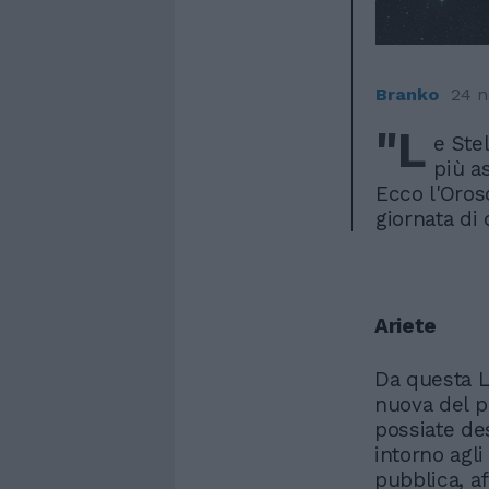
Branko
24 
"L
e Stel
più a
Ecco l'Orosc
giornata d
Ariete
Da questa L
nuova del p
possiate des
intorno agli
pubblica, a