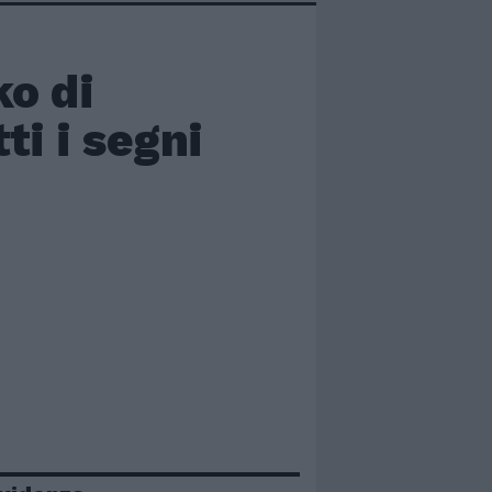
ko di
i i segni