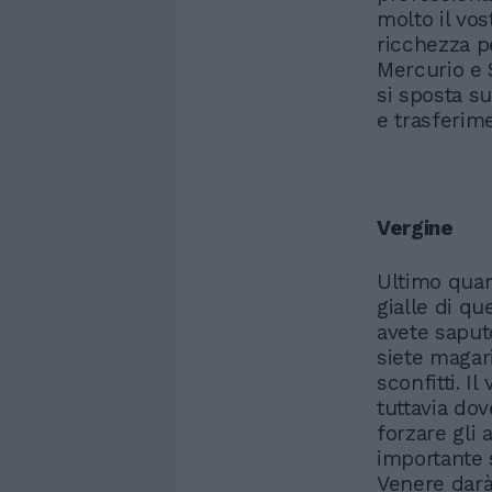
molto il vos
ricchezza p
Mercurio e 
si sposta su
e trasferim
Vergine
Ultimo quar
gialle di 
avete saputo
siete magar
sconfitti. I
tuttavia do
forzare gli 
importante s
Venere dar