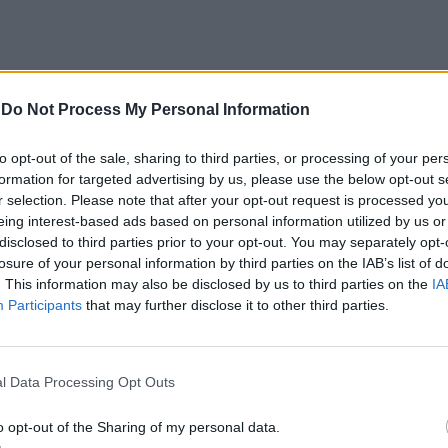
-
Do Not Process My Personal Information
 ultimo quarto in Vergine è
e la più difficile di tutte le fasi lunari.
tranquillo nemmeno per la famiglia, ma le
to opt-out of the sale, sharing to third parties, or processing of your per
formation for targeted advertising by us, please use the below opt-out s
ddisfazioni sono esagerate come le
r selection. Please note that after your opt-out request is processed y
e avete nel matrimonio e nelle
eing interest-based ads based on personal information utilized by us or
oni. Il vostro successo non sarà messo in
disclosed to third parties prior to your opt-out. You may separately opt-
se farete di tutto per distinguervi dalla
losure of your personal information by third parties on the IAB’s list of
ita insolita e originale sarà anche una
. This information may also be disclosed by us to third parties on the
IA
 Giove prevede un matrimonio con persone
Participants
that may further disclose it to other third parties.
l Data Processing Opt Outs
o opt-out of the Sharing of my personal data.