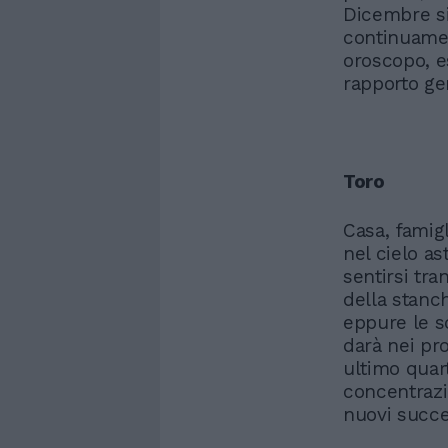
Dicembre si
continuamen
oroscopo, e
rapporto gen
Toro
Casa, famigl
nel cielo as
sentirsi tra
della stanch
eppure le s
darà nei pr
ultimo quar
concentrazi
nuovi succes