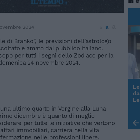
In 
a
a
novembre 2024
a
le di Branko", le previsioni dell'astrologo
scoltato e amato dal pubblico italiano.
opo per tutti i segni dello Zodiaco per la
i domenica 24 novembre 2024.
Le
da
Rudy Giuliani a Come States?
Le
Trump, Meloni e la strategia
una ultimo quarto in Vergine alla Luna
americana
rimo dicembre è quanto di meglio
iderare per tutte le iniziative che vertono
 affari immobiliari, carriera nella vita
ffermazione nelle professioni libere.