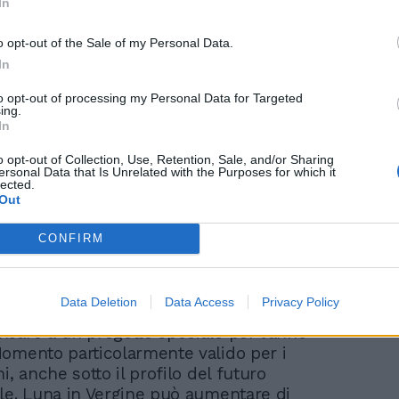
In
ie! Mercurio in posizione ottima per le
professionali, anche la Luna è positiva e
o opt-out of the Sale of my Personal Data.
 vi rende sicuri di voi stessi. Ultimo
In
ine forse non farà innamorare, ma vale
affari finanziari, immobiliari, cose relative
to opt-out of processing my Personal Data for Targeted
ing.
cause legali. Cercate di essere più
In
ti in amore, colpite la fantasia della
amate, inventate effetti speciali all’alba e
o opt-out of Collection, Use, Retention, Sale, and/or Sharing
ersonal Data that Is Unrelated with the Purposes for which it
.
lected.
Out
CONFIRM
Data Deletion
Data Access
Privacy Policy
ti già inseriti in un rapporto stabile
sare a un progetto speciale per l’anno
omento particolarmente valido per i
i, anche sotto il profilo del futuro
le. Luna in Vergine può aumentare di