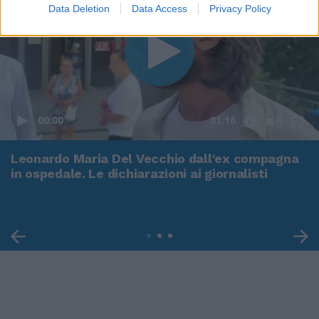
Data Deletion
Data Access
Privacy Policy
00:00
01:16
Leonardo Maria Del Vecchio dall'ex compagna
in ospedale. Le dichiarazioni ai giornalisti