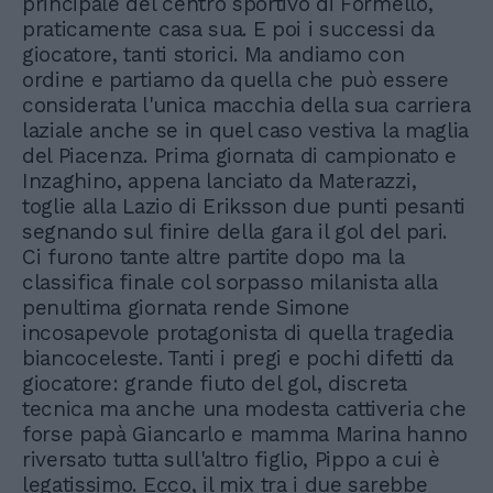
principale del centro sportivo di Formello,
praticamente casa sua. E poi i successi da
giocatore, tanti storici. Ma andiamo con
ordine e partiamo da quella che può essere
considerata l'unica macchia della sua carriera
laziale anche se in quel caso vestiva la maglia
del Piacenza. Prima giornata di campionato e
Inzaghino, appena lanciato da Materazzi,
toglie alla Lazio di Eriksson due punti pesanti
segnando sul finire della gara il gol del pari.
Ci furono tante altre partite dopo ma la
classifica finale col sorpasso milanista alla
penultima giornata rende Simone
incosapevole protagonista di quella tragedia
biancoceleste. Tanti i pregi e pochi difetti da
giocatore: grande fiuto del gol, discreta
tecnica ma anche una modesta cattiveria che
forse papà Giancarlo e mamma Marina hanno
riversato tutta sull'altro figlio, Pippo a cui è
legatissimo. Ecco, il mix tra i due sarebbe