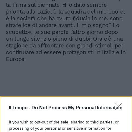
la firma sul biennale. «Ho dato sempre
priorità alla Lazio, è la squadra del mio cuore,
è la società che ha avuto fiducia in me, sono
strafelice di andare avanti. Il mio sogno? Lo
scudetto», le sue parole l'altro giorno dopo
un lungo silenzio pieno di dubbi. Ora c'è una
stagione da affrontare con grandi stimoli per
continuare ad essere protagonisti in Italia e in
Europa.
Il Tempo -
Do Not Process My Personal Information
If you wish to opt-out of the sale, sharing to third parties, or
processing of your personal or sensitive information for