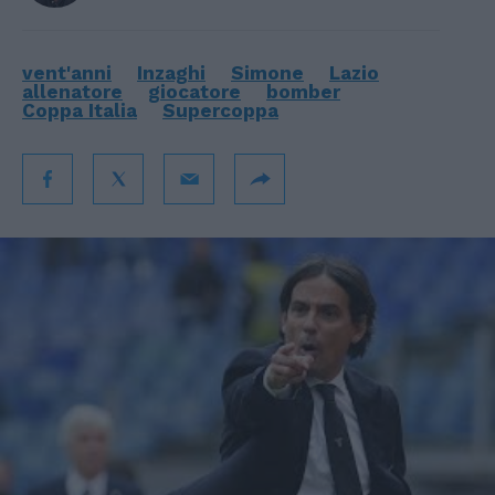
vent'anni
Inzaghi
Simone
Lazio
allenatore
giocatore
bomber
Coppa Italia
Supercoppa