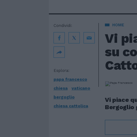
HOME
Condividi:
Vi pi
su c
Catto
Esplora:
papa francesco
chiesa
vaticano
bergoglio
Vi piace q
chiesa cattolica
Bergoglio 