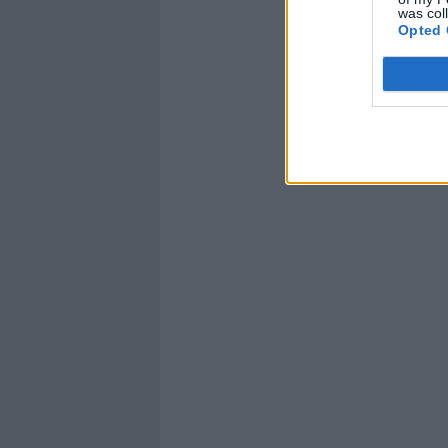
was col
Opted 