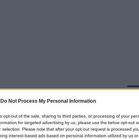
In 
a
a
 2016
a
-
Do Not Process My Personal Information
vversione" per il maschile, nel senso di
to opt-out of the sale, sharing to third parties, or processing of your per
delle parole, è noto. Da tempo Laura
formation for targeted advertising by us, please use the below opt-out s
 batte perché nel lessico comune entrino
r selection. Please note that after your opt-out request is processed y
e "sindaca" o "la presidente". Un
eing interest-based ads based on personal information utilized by us or