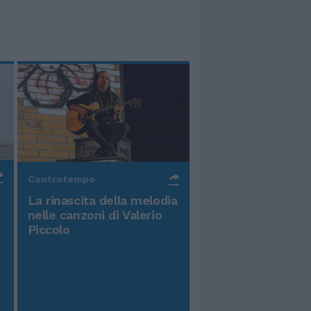
Controtempo
La rinascita della melodia
nelle canzoni di Valerio
Piccolo