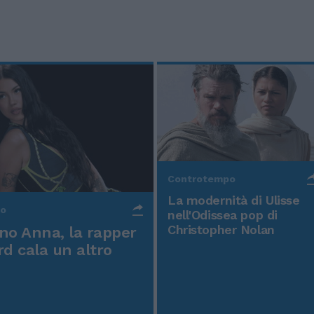
Controtempo
La modernità di Ulisse
po
nell'Odissea pop di
Christopher Nolan
o Anna, la rapper
rd cala un altro