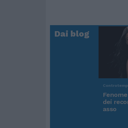
Dai blog
Controtem
Fenomen
dei reco
asso