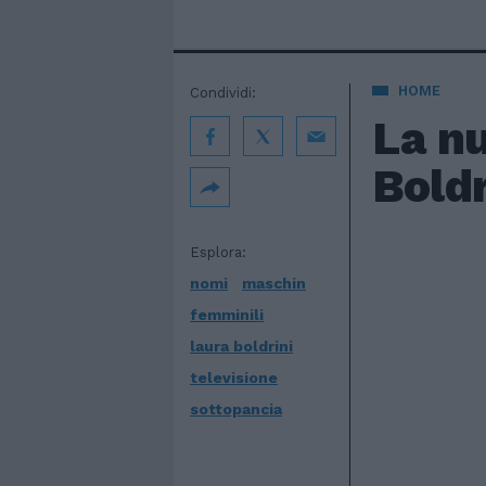
HOME
Condividi:
La nu
Boldr
Esplora:
nomi
maschin
femminili
laura boldrini
televisione
sottopancia