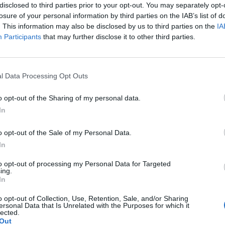
che dia alle donne quello che è delle
disclosed to third parties prior to your opt-out. You may separately opt-
a battaglia sta lentamente superando i
losure of your personal information by third parties on the IAB’s list of
. This information may also be disclosed by us to third parties on the
IA
a realtà. Stamattina infatti "la" presidente
Participants
that may further disclose it to other third parties.
a se l'è presa addirittura con i sottopancia
sti giorni, hanno accompagnato le
Le
lleghe giornaliste collegate dagli Stati
da
ccontare le elezioni presidenziali.
l Data Processing Opt Outs
Rudy Giuliani a Come States?
Le
rmi Laura.... Molte #donne inviate da
Trump, Meloni e la strategia
e a elezioni #Usa Ma perchè nei
o opt-out of the Sharing of my personal data.
americana
 abbiamo letto"dal nostro
In
nte,dal nostro inviato"?— laura boldrini
rini) 11 novembre 2016
o opt-out of the Sale of my Personal Data.
In
to opt-out of processing my Personal Data for Targeted
ing.
In
o opt-out of Collection, Use, Retention, Sale, and/or Sharing
ersonal Data that Is Unrelated with the Purposes for which it
lected.
Out