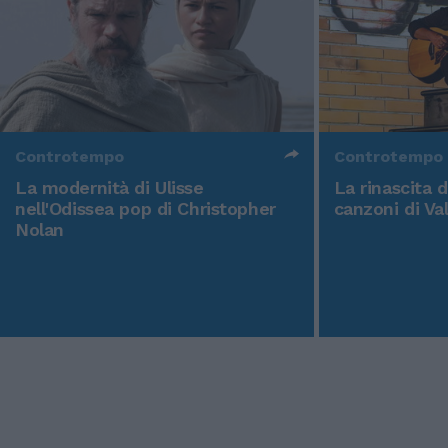
Controtempo
Controtempo
La modernità di Ulisse
La rinascita 
nell'Odissea pop di Christopher
canzoni di Va
Nolan