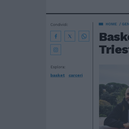
HOME
GE
Condividi:
Baske
Tries
Esplora:
basket
carceri