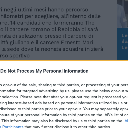
ori negli ultimi mesi hanno percorso
chilometri per scegliere, all’interno delle
liane, 14 candidati che formeranno The
o il carcere romano di Rebibbia ci sarà
Le
rnata di selezione presso il carcere di
da
città giuliana e il carcere Ernesto Mari
Rudy Giuliani a Come States?
Le
 la sede dove la neonata squadra inizierà
Trump, Meloni e la strategia
rso sportivo.
americana
contrato tanti detenuti – commenta
-
Do Not Process My Personal Information
uia, dello staff tecnico di The Cagers – in
d’Italia. Abbiamo ascoltato le loro storie,
to opt-out of the sale, sharing to third parties, or processing of your per
ettuato degli allenamenti di basket e,
formation for targeted advertising by us, please use the below opt-out s
a di Trieste, saranno scelti
r selection. Please note that after your opt-out request is processed y
ente i 14 che comporranno la rosa. Questa,
eing interest-based ads based on personal information utilized by us or
 parte più difficile, soprattutto
disclosed to third parties prior to your opt-out. You may separately opt-
e. Ognuno di loro avrebbe avuto diritto
losure of your personal information by third parties on the IAB’s list of
. This information may also be disclosed by us to third parties on the
IA
enere una possibilità di far parte della
Participants
that may further disclose it to other third parties.