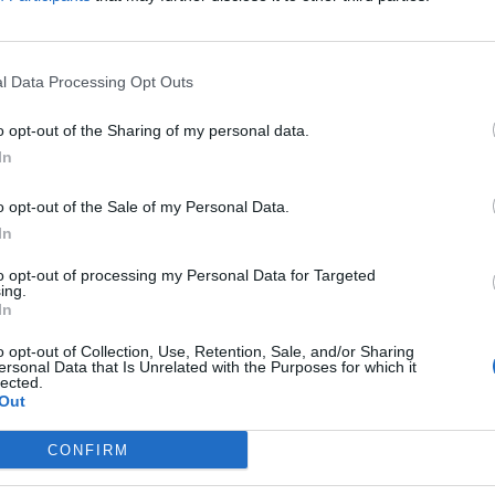
non è, purtroppo, possibile. Speriamo
sta iniziativa apra, non solo
te, le porte delle carceri italiane per
nuti, attraverso lo sport, una possibilità in
l Data Processing Opt Outs
tto per il loro reinserimento nella vita
o opt-out of the Sharing of my personal data.
In
nizierà il proprio percorso sportivo con
a preparazione atletica agli ordini di
o opt-out of the Sale of my Personal Data.
deschini. Un nuovo ingresso di grande
In
 staff di The Cagers. Caterina Todeschini è
to opt-out of processing my Personal Data for Targeted
 fisico della Pallacanestro Femminile
ing.
 (con cui ha vinto 4 scudetti , 5 volte la
In
 ed altrettante la Supercoppa Italiana) . Da
o opt-out of Collection, Use, Retention, Sale, and/or Sharing
nche Strength and Conditioning Coach
ersonal Data that Is Unrelated with the Purposes for which it
lected.
re Nazionali della Federazione Italiana
Out
o da 17 anni e preparatore fisico dei
ta Specializzazione giovanile FIP del SSNF.
CONFIRM