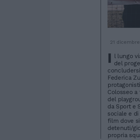
21 dicembre
I
l lungo v
del proge
concludersi.
Federica Zu
protagonisti
Colosseo a 
del playgro
da Sport e 
sociale e d
film dove si
detenuti/gio
propria squ