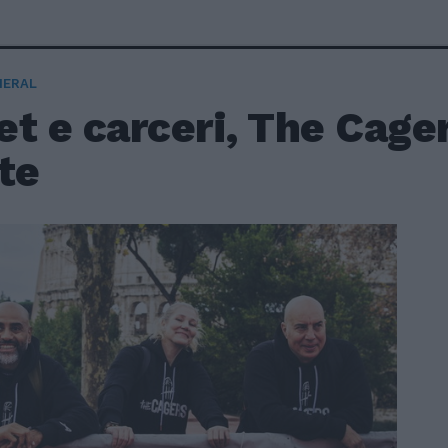
NERAL
t e carceri, The Cage
te