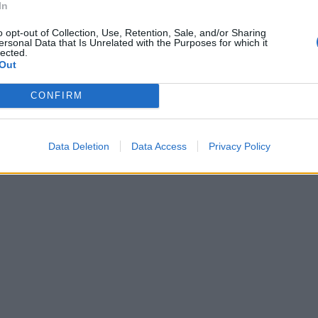
In
o opt-out of Collection, Use, Retention, Sale, and/or Sharing
ersonal Data that Is Unrelated with the Purposes for which it
lected.
Out
CONFIRM
Data Deletion
Data Access
Privacy Policy