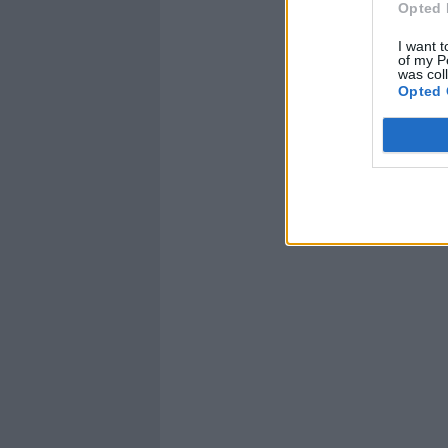
Opted 
I want t
of my P
was col
Opted 