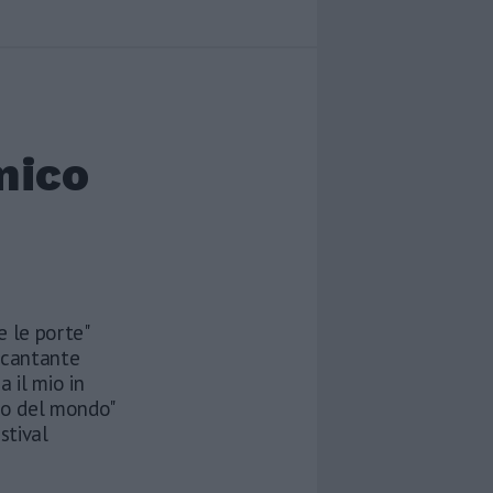
amico
e le porte"
l cantante
 il mio in
llo del mondo"
stival