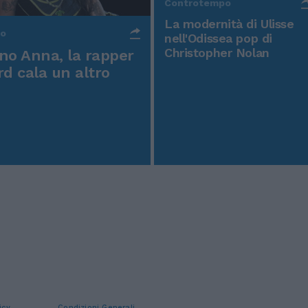
Controtempo
La modernità di Ulisse
po
nell'Odissea pop di
Christopher Nolan
o Anna, la rapper
rd cala un altro
icy
Condizioni Generali