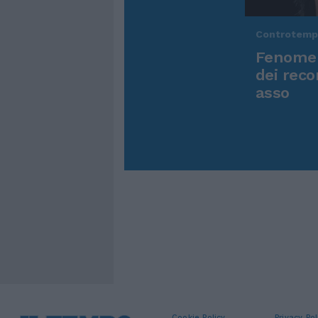
Controtem
Fenomen
dei reco
asso
Cookie Policy
Privacy Pol