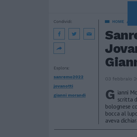
Condividi:
HOME
GE
Sanr
Jovan
Gian
Esplora:
sanremo2022
03 febbraio 
jovanotti
G
ianni Mo
gianni morandi
scritta 
bolognese con
bocca al lupo
aveva dichiar