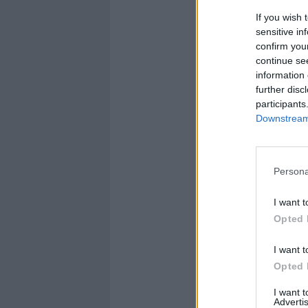
If you wish 
sensitive in
confirm you
continue se
information 
further disc
participants
Downstream 
Persona
I want t
Opted 
I want t
Opted 
I want 
Advertis