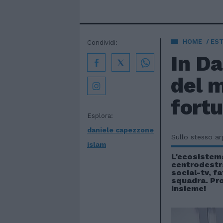
HOME
EST
Condividi:
In Da
del m
fortu
Esplora:
daniele capezzone
Sullo stesso a
islam
L'ecosistem
centrodestra
social-tv, fa
squadra. Pro
insieme!