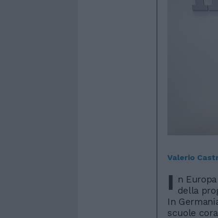
Valerio Cast
I
n Europa 
della pro
In Germania
scuole cor