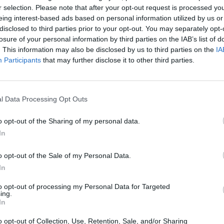
r selection. Please note that after your opt-out request is processed y
eing interest-based ads based on personal information utilized by us or
Ora l'accoltellatore
disclosed to third parties prior to your opt-out. You may separately opt-
gambiano "non ricorda". E
losure of your personal information by third parties on the IAB’s list of
. This information may also be disclosed by us to third parties on the
IA
spunta il precedente a
Participants
that may further disclose it to other third parties.
Leeds
l Data Processing Opt Outs
o opt-out of the Sharing of my personal data.
ottolinea un tema di fondo che le forze
In
e spesso dimenticano: "L'Islam politico
tegrarsi. Questo lo ha affermato il più
o opt-out of the Sale of my Personal Data.
ologo italiano, negli anni '90, Giovanni
In
quale spiegò alle anime belle che l'Islam
ista non ha nessuna possibilità di
to opt-out of processing my Personal Data for Targeted
ing.
". Cosa fare, allora? Innanzitutto "evitare
In
 siano troppo grossi, ed evitare di
 loro questo elemento di prevalenza della
o opt-out of Collection, Use, Retention, Sale, and/or Sharing