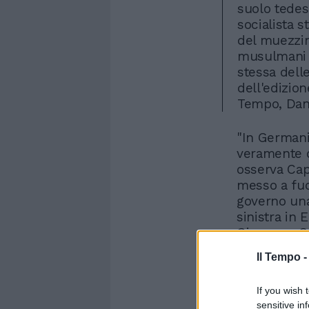
suolo tedes
socialista 
del muezzin
musulmani a
stessa delle
dell'edizion
Tempo, Dan
"In German
veramente d
osserva Cap
messo a fuo
governo una
sinistra in 
Giuseppe Co
sinistre che
Il Tempo 
If you wish 
sensitive in