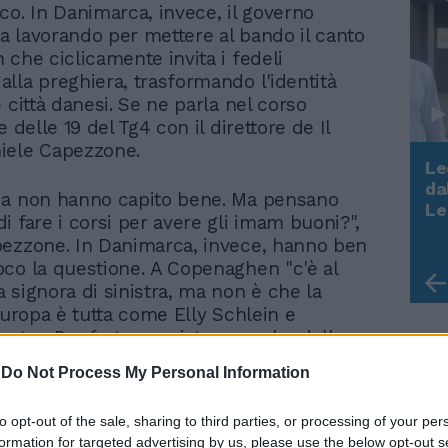
co. In Danimarca, invece, il governo
sta lavorando per mettere al bando il canto
 che ciclicamente invita i fedeli
lla preghiera, trasformando l'identità
 città danesi. Se ne parla nel corso
e delle 19 del Tg4 con il direttore de Il
iele Capezzone.
Le
da
ia non hanno capito bene. Ma pensano
Rudy Giuliani a Come States?
Le
i fare i corsi per avere gli imam buoni?",
Trump, Meloni e la strategia
ezzone. In Danimarca, invece, hanno ben
americana
co la questione. A Copenaghen "c'è al
 signora di sinistra, ma non è che la
Europa è tutta come Elly Schlein e
nte... Per fortuna esistono anche delle
 ascoltano gli elettori", afferma il direttore.
-
Do Not Process My Personal Information
to opt-out of the sale, sharing to third parties, or processing of your per
formation for targeted advertising by us, please use the below opt-out s