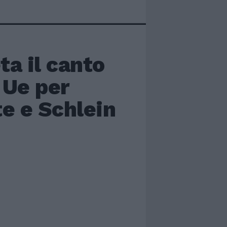
ta il canto
 Ue per
te e Schlein