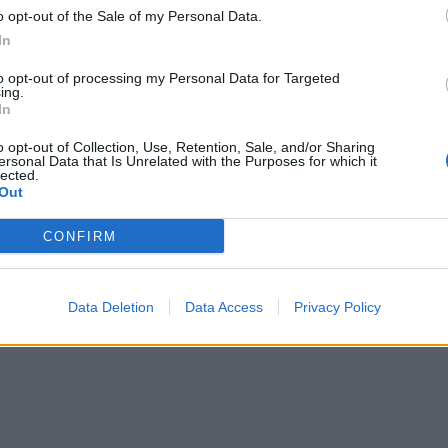
ottenga ciò che chiede. Potrebbe volerci
o opt-out of the Sale of my Personal Data.
na. Potrebbe volerci meno o di più.
In
ella prossima settimana, speriamo di avere
Il presidente non ha fretta", ha detto ieri il
to opt-out of processing my Personal Data for Targeted
ing.
Marco Rubio.
In
o opt-out of Collection, Use, Retention, Sale, and/or Sharing
ersonal Data that Is Unrelated with the Purposes for which it
lected.
Out
CONFIRM
Data Deletion
Data Access
Privacy Policy