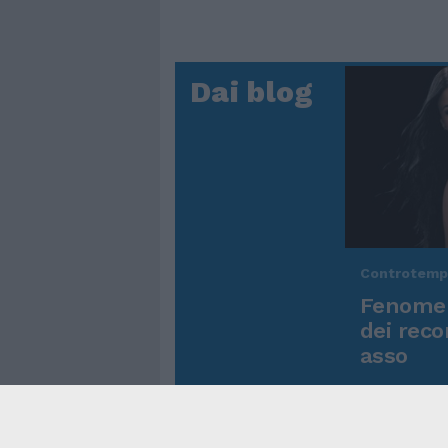
Dai blog
Controtem
Fenomen
dei reco
asso