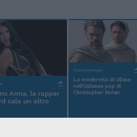
Controtempo
La modernità di Ulisse
po
nell'Odissea pop di
Christopher Nolan
o Anna, la rapper
rd cala un altro