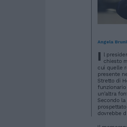
Angela Bruni
I
l preside
chiesto m
cui quelle 
presente nel
Stretto di H
funzionario
un'altra fo
Secondo la 
prospettat
dovrebbe du