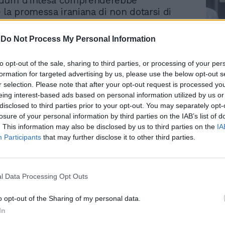
dum d'intesa comprenderebbe
 la promessa iraniana di non dotarsi di
ri, ma nulla di più concreto. Prevede un
60 giorni per negoziare sugli impegni
-
Do Not Process My Personal Information
l'Iran e sulle modalità di smaltimento di
i uranio arricchito, che si ritiene sia
Le
to opt-out of the sale, sharing to third parties, or processing of your per
sottosuolo dopo gli attacchi degli Stati
da
formation for targeted advertising by us, please use the below opt-out s
Rudy Giuliani a Come States?
scorso anno. Axios cita il funzionario
Le
r selection. Please note that after your opt-out request is processed y
Trump, Meloni e la strategia
strazione secondo il quale Trump
eing interest-based ads based on personal information utilized by us or
americana
e questa parte fosse aggiornata con
disclosed to third parties prior to your opt-out. You may separately opt-
 specifici "su come gli Usa otterranno il
losure of your personal information by third parties on the IAB’s list of
sulle tempistiche". Inoltre si starebbero
. This information may also be disclosed by us to third parties on the
IA
difiche anche per quanto riguarda la
Participants
that may further disclose it to other third parties.
ello Stretto di Hormuz al traffico
La Casa Bianca chiede la libera navigazione
enza pagati dazi. Attraverso Hormuz
l Data Processing Opt Outs
20% del petrolio mondiale oktre a gas
 e fertilizzanti. "Si arriverà a un accordo",
o opt-out of the Sharing of my personal data.
to la fonte. "Vedremo quando si
In
rà. Siamo disposti ad attendere perché il