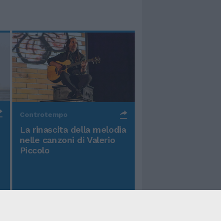
Controtempo
La rinascita della melodia
nelle canzoni di Valerio
Piccolo