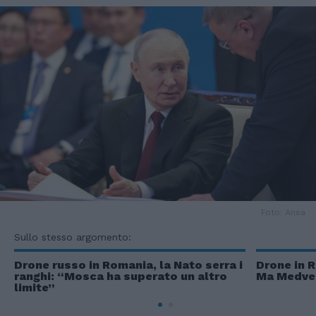
Foto: Ansa
Sullo stesso argomento:
Drone russo in Romania, la Nato serra i
Drone in R
ranghi: “Mosca ha superato un altro
Ma Medved
limite”