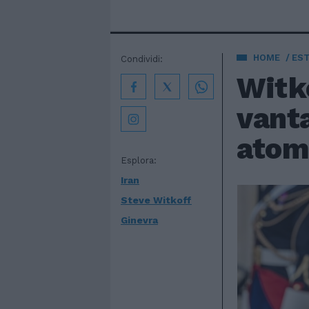
HOME
EST
Condividi:
Witko
vanta
atom
Esplora:
Iran
Steve Witkoff
Ginevra