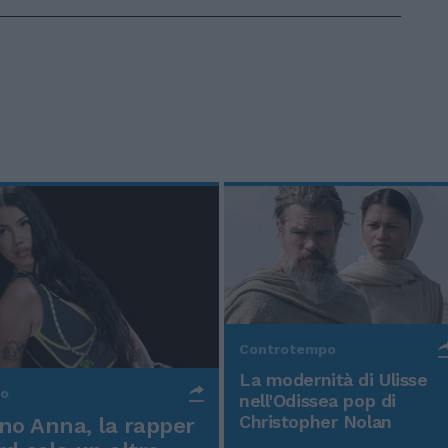
Controtempo
La modernità di Ulisse
po
nell'Odissea pop di
Christopher Nolan
o Anna, la rapper