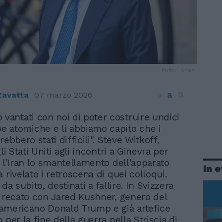
Foto: Ansa
a
a
Zavatta
07 marzo 2026
a
o vantati con noi di poter costruire undici
 atomiche e lì abbiamo capito che i
rebbero stati difficili". Steve Witkoff,
gli Stati Uniti agli incontri a Ginevra per
n l'Iran lo smantellamento dell'apparato
In 
 rivelato i retroscena di quei colloqui.
 da subito, destinati a fallire. In Svizzera
è recato con Jared Kushner, genero del
americano Donald Trump e già artefice
 per la fine della guerra nella Striscia di