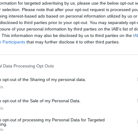
bas Araghchi, durante l'incontro con gli
formation for targeted advertising by us, please use the below opt-out s
i Usa, avrebbe ribadito gridando riguardo ai
r selection. Please note that after your opt-out request is processed y
eing interest-based ads based on personal information utilized by us or
'Iran all'arricchimento dell'uranio. Segno
disclosed to third parties prior to your opt-out. You may separately opt-
uerra dei dodici giorni", nel 2025, non tutti
losure of your personal information by third parties on the IAB’s list of
 nucleari bombardati dagli Stati Uniti
. This information may also be disclosed by us to third parties on the
IA
distrutti. Secondo Witkoff il materiale
Participants
that may further disclose it to other third parties.
agazzinato dall'Iran potrebbe essere
in uranio di qualità militare nel giro di
 o poco più, a patto che gli impianti per
l Data Processing Opt Outs
ento siano ancora operativi dopo i
nti che dal 28 febbraio prendono di mira
o opt-out of the Sharing of my personal data.
lte di queste strutture sono sotterranee.
In
ncentrarsi degli attacchi dell'aviazione
e statunitense contro quelli che sembrano
o opt-out of the Sale of my Personal Data.
resso a tali impianti. Più di tremila sono
In
i colpiti in una settimana di guerra,
 Aviv e Washington.
to opt-out of processing my Personal Data for Targeted
ing.
In
sottolineato che Trump ha inviato lui e