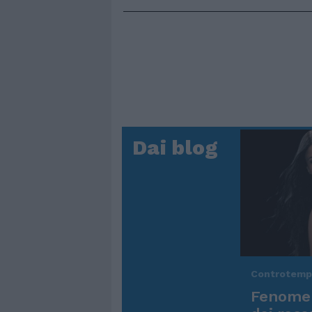
Dai blog
Controtem
Fenomen