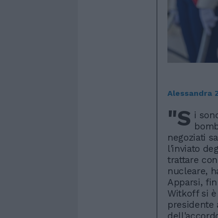
Alessandra 
"S
i son
bombe
negoziati sa
l'inviato de
trattare co
nucleare, ha
Apparsi, fin
Witkoff si 
presidente 
dell'accordo