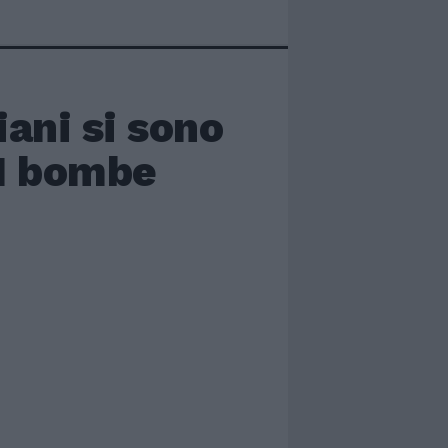
iani si sono
11 bombe