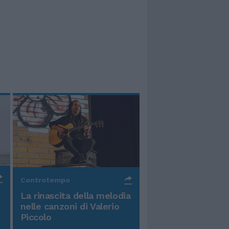
Controtempo
La rinascita della melodia
nelle canzoni di Valerio
Piccolo