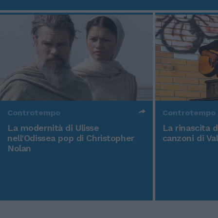
Controtempo
Controtempo
La modernità di Ulisse
La rinascita 
nell'Odissea pop di Christopher
canzoni di Va
Nolan