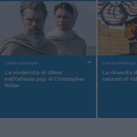
Controtempo
Controtempo
La modernità di Ulisse
La rinascita 
nell'Odissea pop di Christopher
canzoni di Va
Nolan