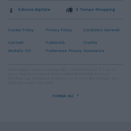
Edicola digitale
Il Tempo Shopping
Cookie Policy
Privacy Policy
Condizioni Generali
Contatti
Pubblicità
Credits
Modello 231
Preferenze Privacy
Assistenza
Sede legale: Piazza Colonna, 366 - 00187 Roma CF e P. Iva e
Iscriz. Registro Imprese Roma: 13486391009 REA Roma n°
1450962 Cap. Sociale € 25.000,00 i.v. © Copyright IlTempo. Srl -
ISSN (sito web): 1721-4084
TORNA SU