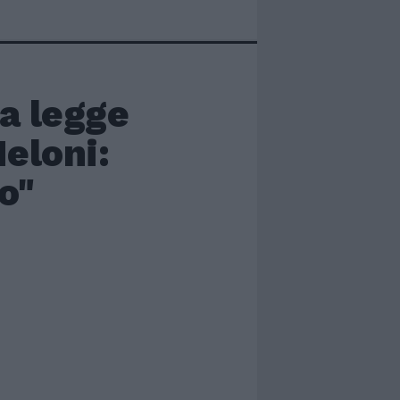
la legge
Meloni:
o"