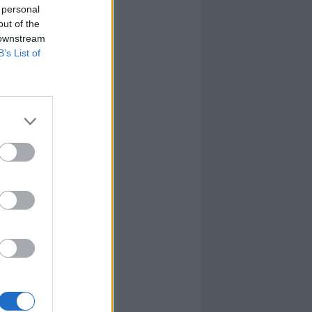
 personal
out of the
 downstream
B’s List of