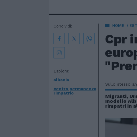
HOME
EST
Condividi:
Cpr i
europ
"Prem
Esplora:
albania
Sullo stesso a
centro permanenza
rimpatrio
Migranti, Ur
modello Alb
rimpatri in a