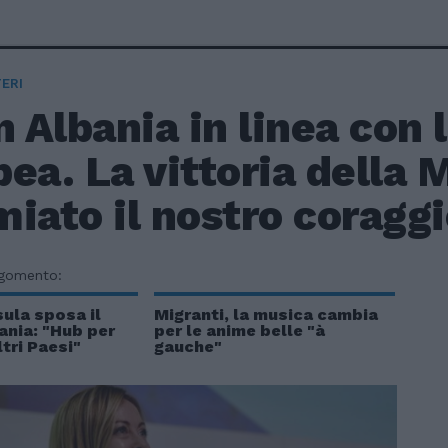
ERI
n Albania in linea con 
ea. La vittoria della 
iato il nostro coraggi
rgomento:
sula sposa il
Migranti, la musica cambia
ania: "Hub per
per le anime belle "à
ltri Paesi"
gauche"