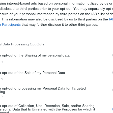
eing interest-based ads based on personal information utilized by us or
disclosed to third parties prior to your opt-out. You may separately opt-
losure of your personal information by third parties on the IAB’s list of
Perché il modello Albania
. This information may also be disclosed by us to third parties on the
IA
cambierà l'Europa. Cerno:
Participants
that may further disclose it to other third parties.
solo la sinistra non l'ha
capito
l Data Processing Opt Outs
o opt-out of the Sharing of my personal data.
In
o opt-out of the Sale of my Personal Data.
In
 l’immigrazione illegale significa, anche,
lla legale, e riaffermare il principio che
to opt-out of processing my Personal Data for Targeted
ing.
ni Nazione, e non ai trafficanti, decidere
In
rare e chi no sul proprio territorio». Così
e del Consiglio, Giorgia Meloni,
o opt-out of Collection, Use, Retention, Sale, and/or Sharing
ersonal Data that Is Unrelated with the Purposes for which it
o con un videomessaggio inviato al
lected.