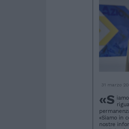
31 marzo 20
«S
iamo
rigua
permanenza 
«Siamo in co
nostre infor