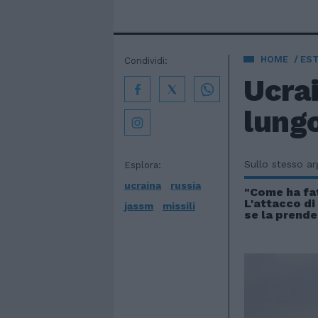
HOME
EST
Condividi:
Ucrai
lungo
Sullo stesso a
Esplora:
ucraina
russia
"Come ha fat
L'attacco di
jassm
missili
se la prende