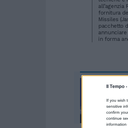
all’agenzia 
fornitura d
Missiles (J
pacchetto di
annunciare 
in forma an
Il Tempo 
If you wish 
sensitive in
confirm you
continue se
information 