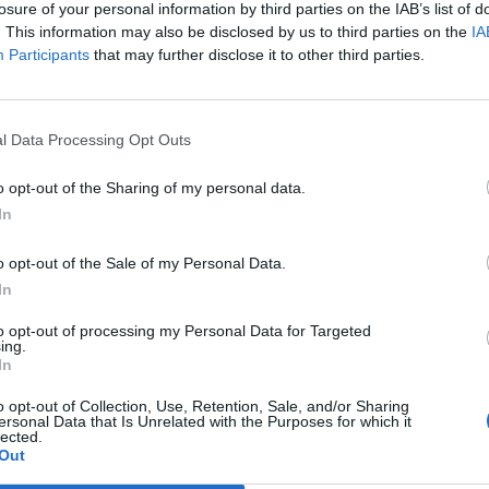
losure of your personal information by third parties on the IAB’s list of
. This information may also be disclosed by us to third parties on the
IA
iegano le fonti, non è stata ancora presa
Participants
that may further disclose it to other third parties.
e definitiva. L’invio di Jassm in Ucraina
terare significativamente il panorama
del conflitto, ponendo una più ampia
l Data Processing Opt Outs
 territorio russo nel mirino di potenti
cisione; uno scenario che preoccupa
o opt-out of the Sharing of my personal data.
azione di Joe Biden, hanno affermato i
In
Gli analisti militari hanno suggerito che
ne dei missili a lunga gittata, che possono
o opt-out of the Sale of my Personal Data.
lontano della maggior parte degli altri
In
’attuale arsenale dell’Ucraina, potrebbe far
di centinaia di chilometri le aree di sosta
to opt-out of processing my Personal Data for Targeted
ing.
 di rifornimenti russi. Questo
In
bbe la capacità della Russia di sostenere
azioni offensive e potenzialmente
o opt-out of Collection, Use, Retention, Sale, and/or Sharing
ersonal Data that Is Unrelated with the Purposes for which it
ll’Ucraina un vantaggio strategico.
lected.
 punti vicini al confine settentrionale dell’
Out
 la Russia potrebbe consentire loro di