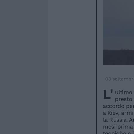
03 settembr
L'
ultimo 
presto 
accordo per
a Kiev, arm
la Russia. 
mesi prima 
tecniche e i