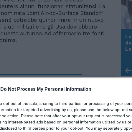
Reuters alcuni funzionari statunitensi. La
enominata Joint Air-to-Surface Standoff
assm) potrebbe quindi finire in un nuovo
 aiuti militari che gli Usa dovrebbero
questo autunno. Ad affermarlo tre fonti
Le
onima.
da
Rudy Giuliani a Come States?
Le
Trump, Meloni e la strategia
americana
"La Russia fomenta i
vecchi conflitti". Von der
-
Do Not Process My Personal Information
Leyen accusa Putin
to opt-out of the sale, sharing to third parties, or processing of your per
formation for targeted advertising by us, please use the below opt-out s
r selection. Please note that after your opt-out request is processed y
eing interest-based ads based on personal information utilized by us or
disclosed to third parties prior to your opt-out. You may separately opt-