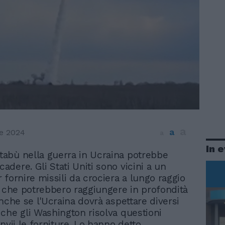
a
a
e 2024
a
In 
tabù nella guerra in Ucraina potrebbe
cadere. Gli Stati Uniti sono vicini a un
 fornire missili da crociera a lungo raggio
i che potrebbero raggiungere in profondità
Anche se l'Ucraina dovrà aspettare diversi
che gli Washington risolva questioni
nvii le forniture. Lo hanno detto