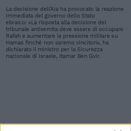
La decisione dell'Aia ha provocato la reazione
immediata del governo dello Stato
ebraico: «La risposta alla decisione del
tribunale antisemita deve essere di occupare
Rafah e aumentare la pressione militare su
Hamas finché non saremo vincitori», ha
dichiarato il ministro per la Sicurezza
nazionale di Israele, Itamar Ben Gvir.