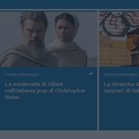
Controtempo
Controtempo
La modernità di Ulisse
La rinascita 
nell'Odissea pop di Christopher
canzoni di Va
Nolan