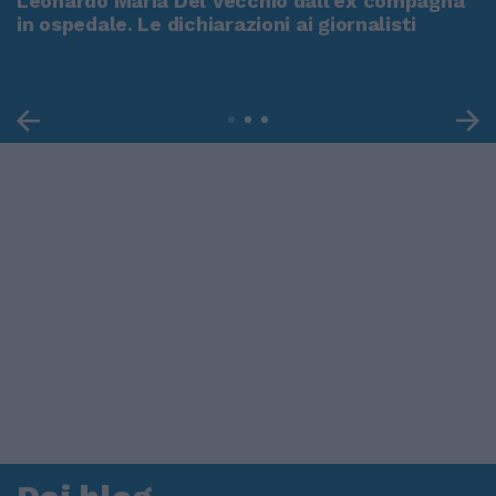
Leonardo Maria Del Vecchio dall'ex compagna
in ospedale. Le dichiarazioni ai giornalisti