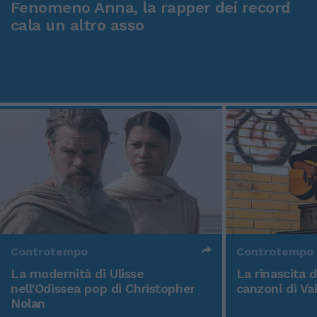
Fenomeno Anna, la rapper dei record
cala un altro asso
Controtempo
Controtempo
La modernità di Ulisse
La rinascita 
nell'Odissea pop di Christopher
canzoni di Va
Nolan