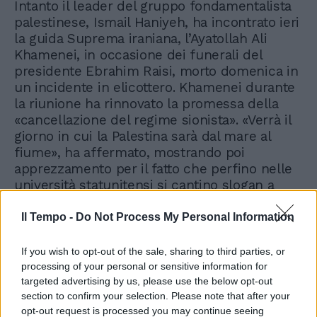
Intanto il leader del gruppo fondamentalista
palestinese, Ismail Haniyeh, ha incontrato ieri
la guida Suprema iraniana, l’Ayatollah Ali
Khamenei, in occasione dei funerali del
presidente Ebrahim Raisi, morto domenica in
un incidente in elicottero. Khamenei durante
la riunione ha rinnovato la promessa della
«cancellazione del regime sionista». «Verrà il
giorno in cui la Palestina sarà dal mare al
fiume», ha affermato, mostrando poi
apprezzamento per il fatto che perfino nelle
università statunitensi si cantino slogan a
favore della Palestina e venga issata la
bandiera palestinese.
Il Tempo -
Do Not Process My Personal Information
If you wish to opt-out of the sale, sharing to third parties, or
processing of your personal or sensitive information for
targeted advertising by us, please use the below opt-out
section to confirm your selection. Please note that after your
opt-out request is processed you may continue seeing