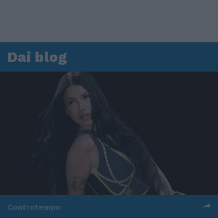
Dai blog
Controtempo