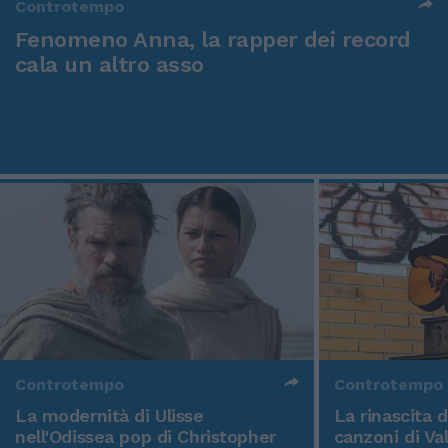
Controtempo
Fenomeno Anna, la rapper dei record
cala un altro asso
Controtempo
Controtempo
La modernità di Ulisse
La rinascita 
nell'Odissea pop di Christopher
canzoni di Va