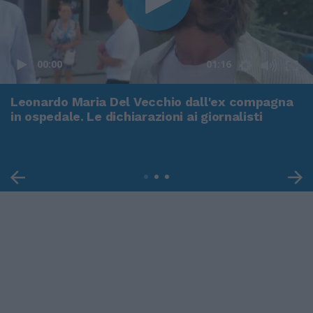
00:00
01:16
Leonardo Maria Del Vecchio dall'ex compagna
in ospedale. Le dichiarazioni ai giornalisti