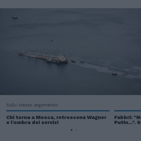
Sullo stesso argomento:
Chi torna a Mosca, retroscena Wagner
Fabbri: "
e l'ombra dei servizi
Putin...".