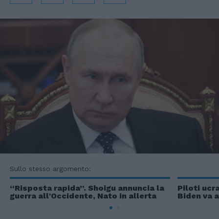
Sullo stesso argomento:
“Risposta rapida”. Shoigu annuncia la
Piloti ucr
guerra all'Occidente, Nato in allerta
Biden va a