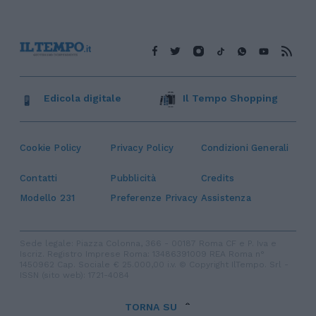
Edicola digitale
Il Tempo Shopping
Cookie Policy
Privacy Policy
Condizioni Generali
Contatti
Pubblicità
Credits
Modello 231
Preferenze Privacy
Assistenza
Sede legale: Piazza Colonna, 366 - 00187 Roma CF e P. Iva e
Iscriz. Registro Imprese Roma: 13486391009 REA Roma n°
1450962 Cap. Sociale € 25.000,00 i.v. © Copyright IlTempo. Srl -
ISSN (sito web): 1721-4084
TORNA SU