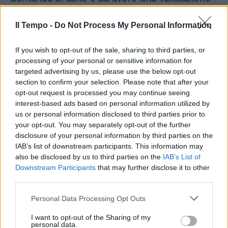
della propria richiesta. Ma se vieni da un
Paese con un tasso di riconoscimento molto
Il Tempo -
Do Not Process My Personal Information
basso, e ad esempio non sei una persona
vulnerabile né un minore non accompagnato,
If you wish to opt-out of the sale, sharing to third parties, or
dovresti avere una procedura accelerata già
processing of your personal or sensitive information for
ai confini», ha evidenziato Johansson,
targeted advertising by us, please use the below opt-out
perché«non ha senso che persone
section to confirm your selection. Please note that after your
provenienti da Albania, Pakistan o Turchia
opt-out request is processed you may continue seeing
vengano trattate allo stesso modo di persone
interest-based ads based on personal information utilized by
che arrivano da Afghanistan, Siria e Sudan».
us or personal information disclosed to third parties prior to
your opt-out. You may separately opt-out of the further
disclosure of your personal information by third parties on the
IAB’s list of downstream participants. This information may
also be disclosed by us to third parties on the
IAB’s List of
Downstream Participants
that may further disclose it to other
third parties.
Personal Data Processing Opt Outs
I want to opt-out of the Sharing of my
personal data.