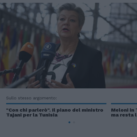
Sullo stesso argomento:
"Con chi parlerò". Il piano del ministro
Meloni in 
Tajani per la Tunisia
ma resta l