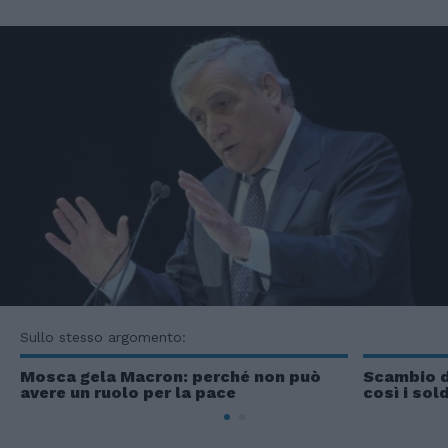
Sullo stesso argomento:
Mosca gela Macron: perché non può
Scambio di
avere un ruolo per la pace
così i sol