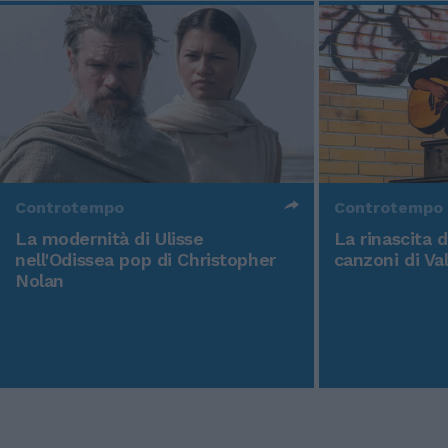
Controtempo
Controtempo
La modernità di Ulisse
La rinascita 
nell'Odissea pop di Christopher
canzoni di Va
Nolan