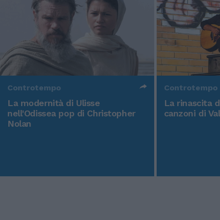
Controtempo
Controtempo
La modernità di Ulisse
La rinascita 
nell'Odissea pop di Christopher
canzoni di Va
Nolan