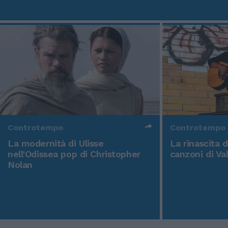
Controtempo
Controtempo
La modernità di Ulisse
La rinascita 
nell'Odissea pop di Christopher
canzoni di Va
Nolan