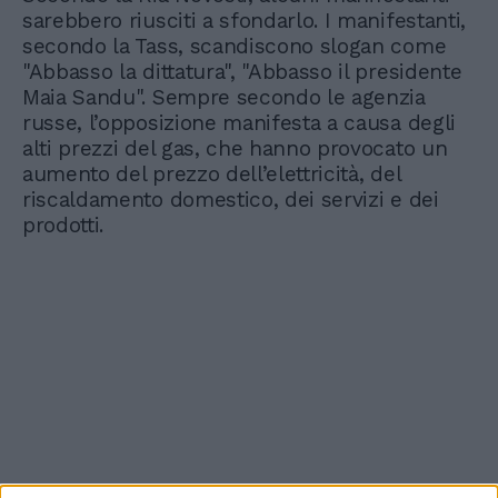
sarebbero riusciti a sfondarlo. I manifestanti,
secondo la Tass, scandiscono slogan come
"Abbasso la dittatura", "Abbasso il presidente
Maia Sandu". Sempre secondo le agenzia
russe, l’opposizione manifesta a causa degli
alti prezzi del gas, che hanno provocato un
aumento del prezzo dell’elettricità, del
riscaldamento domestico, dei servizi e dei
prodotti.