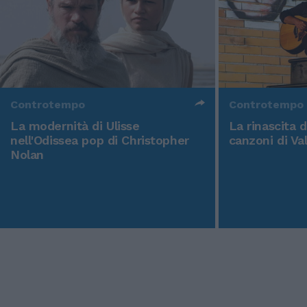
Controtempo
Controtempo
La modernità di Ulisse
La rinascita 
nell'Odissea pop di Christopher
canzoni di Va
Nolan