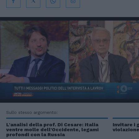
Sullo stesso argomento:
L'analisi della prof. Di Cesare: Italia
Invitare i 
ventre molle dell'Occidente, legami
violazione
profondi con la Russia