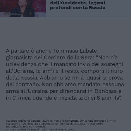
dell'Occidente, legami
profondi con la Russia
A parlare è anche Tommaso Labate,
giornalista del Corriere della Sera: “Non c’è
un’evidenza che il mancato invio dei sostegni
all’Ucraina, le armi e il resto, comporti il ritiro
della Russia. Abbiamo semmai quasi la prova
del contrario. Non abbiamo mandato nessuna
arma all’Ucraina per difendersi in Donbass e
in Crimea quando è iniziata la crisi 8 anni fa”.
Secondo
@pfloresdarcais
l'Europa non è intervenuta per tempo inviando armi e
sostegni all'Ucraina. La risposta di
@Tommasolabate
.
#Controcorrente
pic.twitter.com/gRgKJj9BpN
— Controcorrente (@Controcorrentv)
May 4, 2022