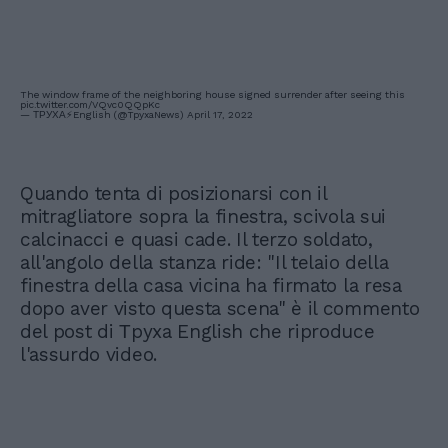
The window frame of the neighboring house signed surrender after seeing this
pic.twitter.com/VQvc0QQpKc
— ТРУХА⚡️English (@TpyxaNews)
April 17, 2022
Quando tenta di posizionarsi con il
mitragliatore sopra la finestra, scivola sui
calcinacci e quasi cade. Il terzo soldato,
all'angolo della stanza ride: "Il telaio della
finestra della casa vicina ha firmato la resa
dopo aver visto questa scena" è il commento
del post di Тpyxa English che riproduce
l'assurdo video.