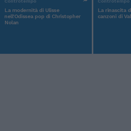
Controtempo
Controtempo
La modernità di Ulisse
La rinascita 
nell'Odissea pop di Christopher
canzoni di Va
Nolan