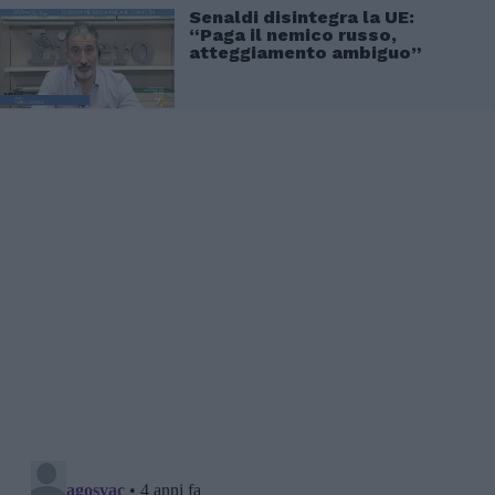
Senaldi disintegra la UE:
“Paga il nemico russo,
atteggiamento ambiguo”