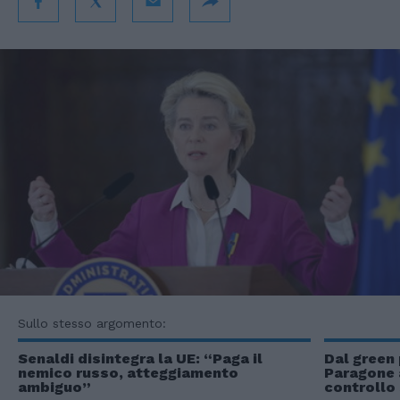
Sullo stesso argomento:
Senaldi disintegra la UE: “Paga il
Dal green 
nemico russo, atteggiamento
Paragone a
ambiguo”
controllo 