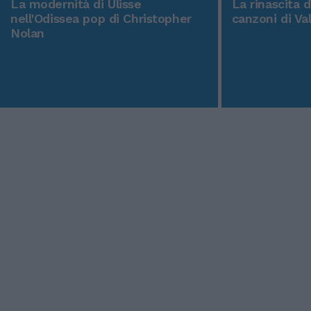
La modernità di Ulisse
La rinascita 
nell'Odissea pop di Christopher
canzoni di Va
Nolan