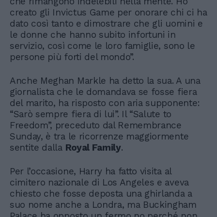
che rimangono indelebili nella mente. Ho
creato gli Invictus Game per onorare chi ci ha
dato così tanto e dimostrare che gli uomini e
le donne che hanno subito infortuni in
servizio, così come le loro famiglie, sono le
persone più forti del mondo”.
Anche Meghan Markle ha detto la sua. A una
giornalista che le domandava se fosse fiera
del marito, ha risposto con aria supponente:
“Sarò sempre fiera di lui”. Il “Salute to
Freedom”, preceduto dal Remembrance
Sunday, è tra le ricorrenze maggiormente
sentite dalla
Royal Family
.
Per l’occasione, Harry ha fatto visita al
cimitero nazionale di Los Angeles e aveva
chiesto che fosse deposta una ghirlanda a
suo nome anche a Londra, ma Buckingham
Palace ha opposto un fermo no perché non