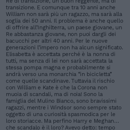
Re di transizione, un buon reggente, ma di
transizione. E comunque tra 10 anni anche
William non sarà più un ragazzo, ma sarà alla
soglia dei 50 anni. Il problema è anche quello
di offrire all’Inghilterra, un paese giovane, un
Re abbastanza giovane, non puoi dargli dei
bacucchi per altri 40 anni. Per le nuove
generazioni l’impero non ha alcun significato.
Elisabetta è accettata perché è la nonna di
tutti, ma senza di lei non sarà accettata la
stessa pompa magna e probabilmente si
andrà verso una monarchia “in bicicletta”
come quelle scandinave. Tuttavia il rischio
con William e Kate è che la Corona non
muoia di scandali, ma di noia! Sono la
famiglia del Mulino Bianco, sono bravissimi
ragazzi, mentre i Windsor sono sempre stato
oggetto di una curiosità spasmodica per le
loro storiacce. Ma perfino Harry e Meghan…
che scandalo è il loro? Avevo detto: tempo