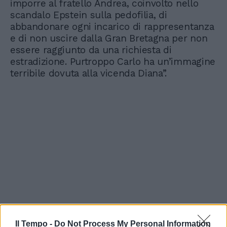
imporre al fratello Andrea, coinvolto nello
scandalo Epstein sulla pedofilia, di
abbandonare ogni incarico di rappresentanza
e di non uscire dalla Gran Bretagna per non
essere raggiunto da una richiesta di
estradizione. Purtroppo Carlo ha un’immagine
terribile dovuta alla vicenda Diana”.
Il Tempo -
Do Not Process My Personal Information