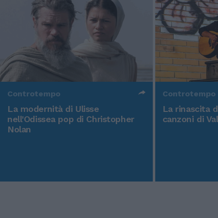
Controtempo
Controtempo
La modernità di Ulisse
La rinascita 
nell'Odissea pop di Christopher
canzoni di Va
Nolan