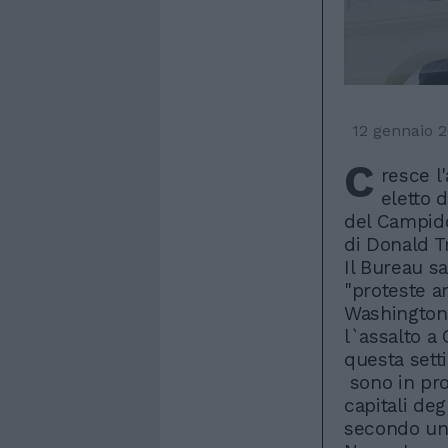
12 gennaio 
C
resce l
eletto d
del Campido
di Donald T
Il Bureau s
"proteste ar
Washington 
l`assalto a 
questa sett
sono in pro
capitali deg
secondo un 