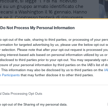
ticolare, si legge "l`Fbi ha ricevuto
i su un gruppo armato identificato che
ecarsi a Washington il 16 gennaio. Hanno
he se il Congresso tenterà di rimuovere
te il 25° emendamento si verificherà
-
Do Not Process My Personal Information
rivolta". L`Fbi ha anche ricevuto
Le
i nei giorni scorsi su un gruppo che
da
Rudy Giuliani a Come States?
prendere d`assalto" i tribunali del governo
Le
to opt-out of the sale, sharing to third parties, or processing of your per
Trump, Meloni e la strategia
ale e federale e gli edifici amministrativi
formation for targeted advertising by us, please use the below opt-out s
americana
r selection. Please note that after your opt-out request is processed y
 cui il presidente Donald Trump venga
eing interest-based ads based on personal information utilized by us or
l`incarico prima del giorno
disclosed to third parties prior to your opt-out. You may separately opt-
amento. Il gruppo sta anche pianificando
losure of your personal information by third parties on the IAB’s list of
" gli uffici governativi in ogni Stato il
. This information may also be disclosed by us to third parties on the
IA
ui verrà inaugurato il presidente eletto Joe
Participants
that may further disclose it to other third parties.
pendentemente dal fatto che gli stati
ificato i voti elettorali per Biden o Trump.
l Data Processing Opt Outs
io sarà off-limits per gli americani, il
o opt-out of the Sharing of my personal data.
generale, il 20 gennaio, giorno