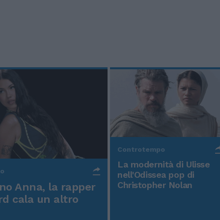
Controtempo
La modernità di Ulisse
po
nell'Odissea pop di
Christopher Nolan
o Anna, la rapper
rd cala un altro