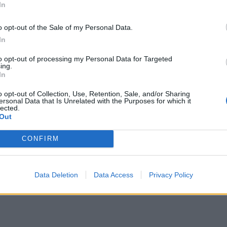
In
amento di Joe Biden alla Casa Bianca. A
 è stata Yogananda Pittman, prima donna
o opt-out of the Sale of my Personal Data.
americana alla guida della polizia di
In
. Pittman ha preso il posto di Steven Sund
esso dopo i fatti del 6 gennaio. Diversi
to opt-out of processing my Personal Data for Targeted
ing.
lizia, ha confermato, sono stati sospesi
In
nuano le indagini sull’assalto al
o.
o opt-out of Collection, Use, Retention, Sale, and/or Sharing
ersonal Data that Is Unrelated with the Purposes for which it
lected.
Out
CONFIRM
Data Deletion
Data Access
Privacy Policy