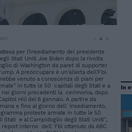
a
a
2021
a
'attesa per l'insediamento del presidente
egli Stati Uniti Joe Biden dopo la rivolta
glio di Washington da paret di supporter
rump. A preoccupare è un'allerta dell'Fbi.
arebbe venuto a conoscenza di piani per
mate" in tutte le 50 capitali degli Stati e a
In 
nei giorni precedenti la cerimonia, dopo
Capitol Hill del 6 gennaio. A partire da
imana e fino al giorno dell`insediamento,
gramma proteste armate in tutte le 50
li Stati e al Campidoglio degli Stati Uniti",
report interno dell`Fbi ottenuto da ABC