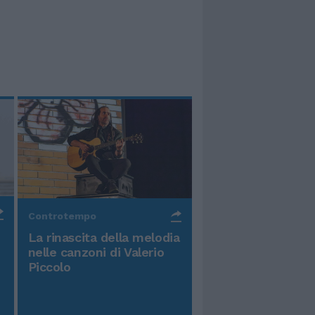
Controtempo
La rinascita della melodia
nelle canzoni di Valerio
Piccolo