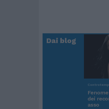
Dai blog
Controtem
Fenomen
dei reco
asso