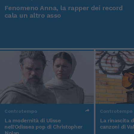
Fenomeno Anna, la rapper dei record
cala un altro asso
Controtempo
Controtempo
La modernità di Ulisse
La rinascita 
nell'Odissea pop di Christopher
canzoni di Va
Nolan