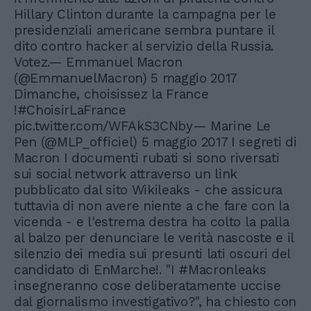
Hillary Clinton durante la campagna per le
presidenziali americane sembra puntare il
dito contro hacker al servizio della Russia.
Votez.— Emmanuel Macron
(@EmmanuelMacron) 5 maggio 2017
Dimanche, choisissez la France
!#ChoisirLaFrance
pic.twitter.com/WFAkS3CNby— Marine Le
Pen (@MLP_officiel) 5 maggio 2017 I segreti di
Macron I documenti rubati si sono riversati
sui social network attraverso un link
pubblicato dal sito Wikileaks - che assicura
tuttavia di non avere niente a che fare con la
vicenda - e l'estrema destra ha colto la palla
al balzo per denunciare le verità nascoste e il
silenzio dei media sui presunti lati oscuri del
candidato di EnMarche!. "I #Macronleaks
insegneranno cose deliberatamente uccise
dal giornalismo investigativo?", ha chiesto con