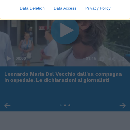
Data Deletion
Data Access
Privacy Policy
00:00
01:16
Leonardo Maria Del Vecchio dall'ex compagna
in ospedale. Le dichiarazioni ai giornalisti