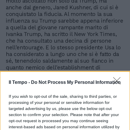
molto ascoltato non solo da Trump, ma
anche dal genero, Jared Kushner, di cui si è
conquistato la fiducia. Al momento la sua
influenza su Trump sarebbe appena inferiore
a quella del giovane rampante marito di
Ivanka Trump, ha scritto il New York Times,
che ha consultato una decina di persone
nell'entourage. E lo stesso presidente Usa lo
ha considerato a lungo uno che si è fatto da
sé, tenendolo saldamente al suo fianco in
quanto nemico dell'establishment di
Washington, compresi i Repubblicani. Non a
caso la sua ascesa, come quella di alt-right e
Il Tempo -
Do Not Process My Personal Information
dei gruppi che sostengono le posizioni più
populiste, sono state guardate con sospetto
If you wish to opt-out of the sale, sharing to third parties, or
da molti soprattutto all'interno del Gop. Fonti
processing of your personal or sensitive information for
della Casa Bianca ridimensionano la portata
targeted advertising by us, please use the below opt-out
della decisione di Trump, sottolineando il
section to confirm your selection. Please note that after your
fatto che a Bannon rimane l'incarico di capo
opt-out request is processed you may continue seeing
della strategia del presidente. Ma è indubbio
interest-based ads based on personal information utilized by