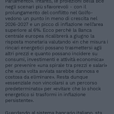
Parlamento». Intanto, le proiezioni della Bce
negli scenari più sfavorevoli - con il
prolungamento del conflitto nel Golfo-
vedono un punto in meno di crescita nel
2026-2027 e un picco di inflazione nell’area
superiore al 6%. Ecco perché la Banca
centrale europea ricalibrerà a giugno la
risposta monetaria valutando «in che misura i
rincari energetici possano trasmettersi agli
altri prezzi e quanto possano incidere su
consumi, investimenti e attività economica»
per prevenire «una spirale tra prezzi e salari»
che «una volta avviata sarebbe dannosa e
costosa da eliminare». Resta dunque
«essenziale non vincolarsi a un percorso
predeterminato» per «evitare che lo shock
energetico si trasformi in inflazione
persistente».
Guardando al sistema bancario italiano, sta