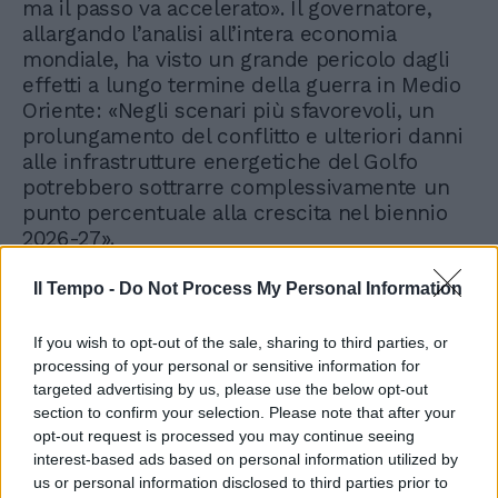
ma il passo va accelerato». Il governatore,
allargando l’analisi all’intera economia
mondiale, ha visto un grande pericolo dagli
effetti a lungo termine della guerra in Medio
Oriente: «Negli scenari più sfavorevoli, un
prolungamento del conflitto e ulteriori danni
alle infrastrutture energetiche del Golfo
potrebbero sottrarre complessivamente un
punto percentuale alla crescita nel biennio
2026-27».
Il Tempo -
Do Not Process My Personal Information
Ragion per cui «misure mirate e temporanee
di sostegno a famiglie e imprese possono
essere necessarie nelle fasi critiche per
If you wish to opt-out of the sale, sharing to third parties, or
attenuare l’impatto dei rincari», ma «vanno
processing of your personal or sensitive information for
targeted advertising by us, please use the below opt-out
affiancate da interventi strutturali volti ad
section to confirm your selection. Please note that after your
affrontare la vulnerabilità energetica».
opt-out request is processed you may continue seeing
L’auspicio finale del Governatore di Banca
interest-based ads based on personal information utilized by
d’Italia che ha indicato ai decisori la direzione
us or personal information disclosed to third parties prior to
da seguire è quasi un manifesto