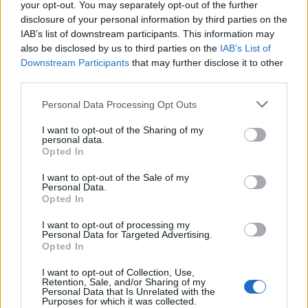
your opt-out. You may separately opt-out of the further
programmatico: «Creare le condizioni perché
disclosure of your personal information by third parties on the
le nuove generazioni possano realizzare le
IAB’s list of downstream participants. This information may
loro aspirazioni e concorrere al progresso del
also be disclosed by us to third parties on the
IAB’s List of
Paese non è solo una responsabilità
Downstream Participants
that may further disclose it to other
economica: è il compito civile di questo
third parties.
tempo. Solo così l’Italia potrà attraversare un
Personal Data Processing Opt Outs
mondo sempre più frammentato senza
subirne le divisioni, e trasformare la
I want to opt-out of the Sharing of my
transizione tecnologica in una stagione di
personal data.
Opted In
libertà, lavoro e fiducia nel futuro».
I want to opt-out of the Sale of my
Personal Data.
Opted In
I want to opt-out of processing my
Personal Data for Targeted Advertising.
Opted In
I want to opt-out of Collection, Use,
Retention, Sale, and/or Sharing of my
Personal Data that Is Unrelated with the
Purposes for which it was collected.