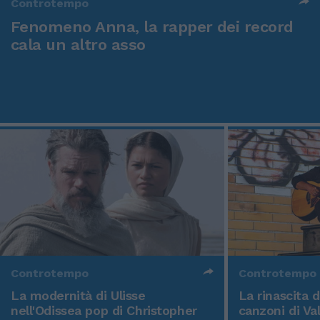
Controtempo
Fenomeno Anna, la rapper dei record
cala un altro asso
Controtempo
Controtempo
La modernità di Ulisse
La rinascita 
nell'Odissea pop di Christopher
canzoni di Va