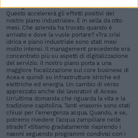
della gestione delle reti elettriche ed idriche.
Questo accelererà gli effetti positivi del
nostro piano industriale». È in sella da otto
mesi. Che azienda ha trovato quando è
arrivato e dove la vuole portare? «Tra crisi
idrica e piano industriale sono stati mesi
molto intensi. Il management precedente era
concentrato più su aspetti di digitalizzazione
del servizio. Il nostro piano porta a una
maggiore focalizzazione sul core business di
Acea e quindi su infrastrutture idriche ed
elettriche ed energia. Un cambio di verso
apprezzato anche dai lavoratori di Acea».
Un'ultima domanda che riguarda la vita e la
tradizione capitolina. Tanti «nasoni» sono stati
chiusi per l'emergenza acqua. Quando, e se,
potremo rivedere l'acqua zampillare nelle
strade? «Stiamo gradatamente riaprendo i
nasoni seguendo programmi condivisi con i