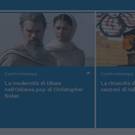
Controtempo
Controtempo
La modernità di Ulisse
La rinascita 
nell'Odissea pop di Christopher
canzoni di Va
Nolan