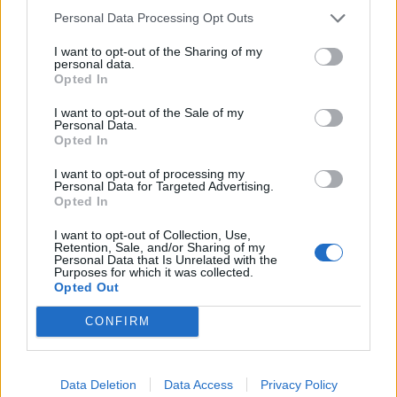
partirà già quest'anno». Alla fine la bellezza di
Personal Data Processing Opt Outs
Roma sarà tutelata ma i risparmi ci saranno?
«Con tutta Roma illuminata dai led i costi
I want to opt-out of the Sharing of my
personal data.
saranno dimezzati. Questa è una stima ed è
Opted In
possibile che a regime si riesca ad abbassare
ancora di più il consumo». Avete appena
I want to opt-out of the Sale of my
Personal Data.
chiuso un accordo con Open Fiber per
Opted In
cablare Roma con la banda larga. Cosa
significa per Acea? «Sarà innanzitutto un'altra
I want to opt-out of processing my
Personal Data for Targeted Advertising.
opportunità economica per Roma. Per le
Opted In
opere e la stesura del cavo di fibra saranno
spesi 375 milioni sul territorio. Acea partecipa
I want to opt-out of Collection, Use,
Retention, Sale, and/or Sharing of my
con 25 milioni. I lavori stanno per iniziare e
Personal Data that Is Unrelated with the
già nelle prossime settimane ci saranno le
Purposes for which it was collected.
Opted Out
prime cablature. Le possibilità tecnologiche
che si apriranno ai romani sono enormi. Ma
CONFIRM
anche la nostra azienda ne beneficerà
perché sarà possibile mettere in cantiere altri
200 milioni di euro per lo sviluppo delle
Data Deletion
Data Access
Privacy Policy
tecnologie di telecontrollo e automazione