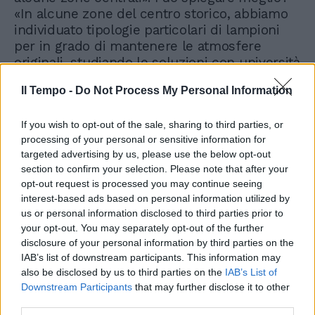
«In alcune zone del centro storico, abbiamo
individuato tipologie particolari di lampioni
per in grado di mantenere le atmosfere
originali, studiando le soluzioni con università
e soprintendenze». Non sono mancate le
Il Tempo -
Do Not Process My Personal Information
critiche. Molti cittadini si sono lamentati della
diminuzione della luminosità con la luce a
If you wish to opt-out of the sale, sharing to third parties, or
led. «Tutte le apparecchiature montate
processing of your personal or sensitive information for
rispettano pienamente le norme tecniche
targeted advertising by us, please use the below opt-out
europee. Dunque siamo nei parametri di
section to confirm your selection. Please note that after your
legge. Ma abbiamo ascoltato le lamentele dei
opt-out request is processed you may continue seeing
cittadini che hanno registrato in alcuni casi
interest-based ads based on personal information utilized by
una percezione di minore luminosità dovuta
us or personal information disclosed to third parties prior to
al fatto che i led generano una luce più
your opt-out. You may separately opt-out of the further
concentrata. Per venire incontro a questa
disclosure of your personal information by third parties on the
istanza abbiamo già messo al lavoro i nostri
IAB’s list of downstream participants. This information may
tecnici». Risultato? «Stiamo individuando
also be disclosed by us to third parties on the
IAB’s List of
soluzioni di potenziamento della luce in
Downstream Participants
that may further disclose it to other
third parties.
alcune vie e aree particolari. Un'azione che si