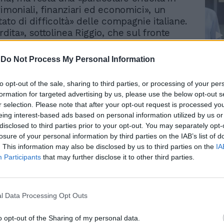
rimoniali, finanziari ed economici», un
ato di difficoltà» delle compagnie italiane.
rdita», sottolinea Riggio, che sul fronte
per il settore rileva «segnali di nuovo
el primo quadrimestre 2012». Due le
-
Do Not Process My Personal Information
Le
 governo, attese da tempo. Ad indicarle il
da
llo Sviluppo Economico e delle
Rudy Giuliani a Come States?
Le
to opt-out of the sale, sharing to third parties, or processing of your per
re Corrado Passera. Entro l'estate arriverà
Trump, Meloni e la strategia
formation for targeted advertising by us, please use the below opt-out s
americana
ionale per gli aeroporti (per una
r selection. Please note that after your opt-out request is processed y
zione, dopo il proliferare «effettivamente
eing interest-based ads based on personal information utilized by us or
i piccoli scali non competitivi), ed entro
disclosed to third parties prior to your opt-out. You may separately opt-
ovrebbero essere firmati gli ultimi
losure of your personal information by third parties on the IAB’s list of
contratti di programma con le società di
. This information may also be disclosed by us to third parties on the
IA
Participants
that may further disclose it to other third parties.
roportuali (Venezia e Roma, strategico
'aeroporto di Fiumicino) che sciogliendo il
tariffe sbloccherebbero impegnativi piani
nto ed il possibile ingresso di investitori
l Data Processing Opt Outs
 Parole che non hanno comunque
ato il presidente di Assaeroporti e di Adr,
o opt-out of the Sharing of my personal data.