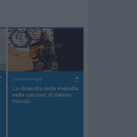
Controtempo
La rinascita della melodia
nelle canzoni di Valerio
Piccolo