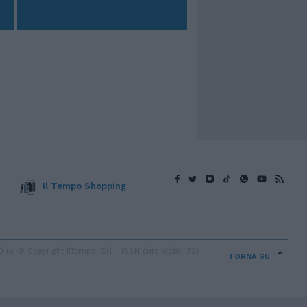
Il Tempo Shopping
v. © Copyright IlTempo. Srl - ISSN (sito web): 1721-
TORNA SU