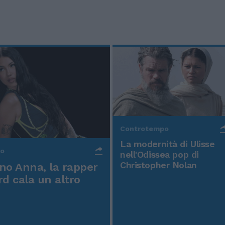
Controtempo
La modernità di Ulisse
po
nell'Odissea pop di
Christopher Nolan
o Anna, la rapper
rd cala un altro