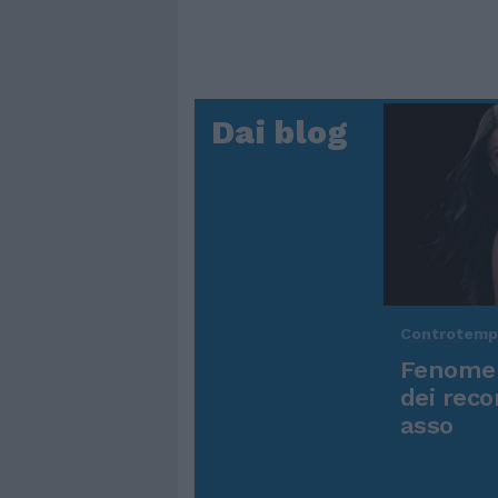
Dai blog
Controtem
Fenomen
dei reco
asso