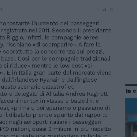
a
a
12
a
nonostante l'aumento dei passeggeri
 registrato nel 2011. Secondo il presidente
to Riggio, infatti, le compagnie aeree
y, rischiano «di scomparire». A fare la
è soprattutto la concorrenza sui prezzi,
bassi. Così per le compagnie tradizionali
o si riduce» mentre le low cost «si
». E in Italia gran parte del mercato viene
dall'irlandese Ryanair e dall'inglese
 questo scenario catastrofico
In 
atore delegato di Alitalia Andrea Ragnetti
'accanimento» in «tasse e balzelli», e
osì, «prima o poi spariamo o passiamo di
o il dibattito prende spunto dal rapporto
ac: negli aeroporti italiani i passeggeri
47,9 milioni, quasi 9 milioni in più rispetto
ma; ma resta una «particolare criticità in