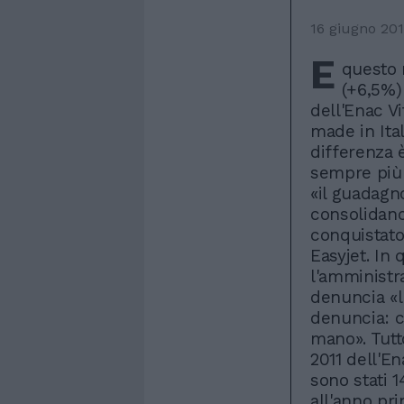
16 giugno 20
E
questo 
(+6,5%)
dell'Enac Vi
made in Ital
differenza 
sempre più 
«il guadagn
consolidano
conquistato 
Easyjet. In
l'amministr
denuncia «l
denuncia: c
mano». Tutt
2011 dell'En
sono stati 1
all'anno pri