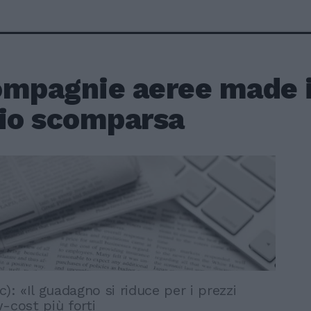
ompagnie aeree made in
hio scomparsa
c): «Il guadagno si riduce per i prezzi
-cost più forti