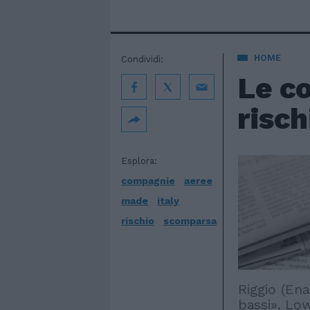
HOME
Condividi:
Le c
risc
Esplora:
compagnie
aeree
made
italy
rischio
scomparsa
Riggio (Ena
bassi». Low