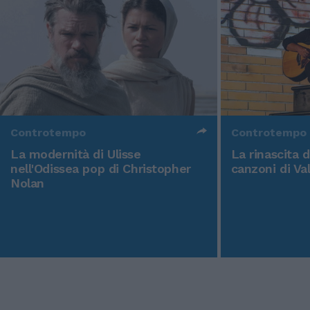
Controtempo
Controtempo
La modernità di Ulisse
La rinascita 
nell'Odissea pop di Christopher
canzoni di Va
Nolan