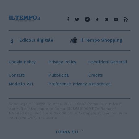
Edicola digitale
Il Tempo Shopping
Cookie Policy
Privacy Policy
Condizioni Generali
Contatti
Pubblicità
Credits
Modello 231
Preferenze Privacy
Assistenza
Sede legale: Piazza Colonna, 366 - 00187 Roma CF e P. Iva e
Iscriz. Registro Imprese Roma: 13486391009 REA Roma n°
1450962 Cap. Sociale € 25.000,00 i.v. © Copyright IlTempo. Srl -
ISSN (sito web): 1721-4084
TORNA SU