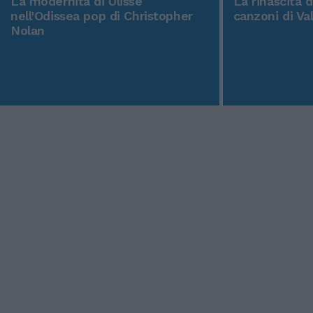
La modernità di Ulisse
La rinascita 
nell'Odissea pop di Christopher
canzoni di Va
Nolan