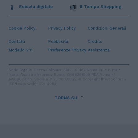
Edicola digitale
Il Tempo Shopping
Cookie Policy
Privacy Policy
Condizioni Generali
Contatti
Pubblicità
Credits
Modello 231
Preferenze Privacy
Assistenza
Sede legale: Piazza Colonna, 366 - 00187 Roma CF e P. Iva e
Iscriz. Registro Imprese Roma: 13486391009 REA Roma n°
1450962 Cap. Sociale € 25.000,00 i.v. © Copyright IlTempo. Srl -
ISSN (sito web): 1721-4084
TORNA SU