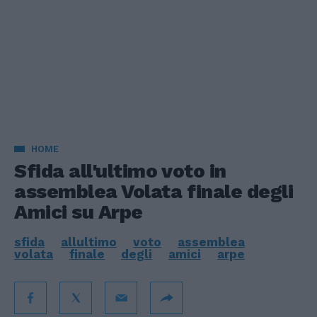
HOME
Sfida all'ultimo voto in
assemblea Volata finale degli
Amici su Arpe
sfida
allultimo
voto
assemblea
volata
finale
degli
amici
arpe