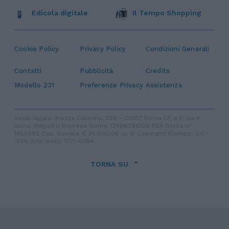
Edicola digitale
Il Tempo Shopping
Cookie Policy
Privacy Policy
Condizioni Generali
Contatti
Pubblicità
Credits
Modello 231
Preferenze Privacy
Assistenza
Sede legale: Piazza Colonna, 366 - 00187 Roma CF e P. Iva e
Iscriz. Registro Imprese Roma: 13486391009 REA Roma n°
1450962 Cap. Sociale € 25.000,00 i.v. © Copyright IlTempo. Srl -
ISSN (sito web): 1721-4084
TORNA SU