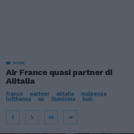
HOME
Air France quasi partner di
Alitalia
france
partner
alitalia
malpensa
lufthansa
air
fiumicino
hub