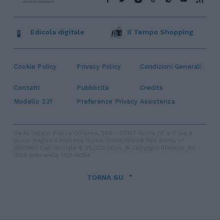
Edicola digitale
Il Tempo Shopping
Cookie Policy
Privacy Policy
Condizioni Generali
Contatti
Pubblicità
Credits
Modello 231
Preferenze Privacy
Assistenza
Sede legale: Piazza Colonna, 366 - 00187 Roma CF e P. Iva e
Iscriz. Registro Imprese Roma: 13486391009 REA Roma n°
1450962 Cap. Sociale € 25.000,00 i.v. © Copyright IlTempo. Srl -
ISSN (sito web): 1721-4084
TORNA SU