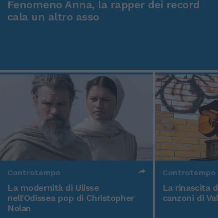
Fenomeno Anna, la rapper dei record
cala un altro asso
Controtempo
Controtempo
La modernità di Ulisse
La rinascita 
nell'Odissea pop di Christopher
canzoni di Va
Nolan