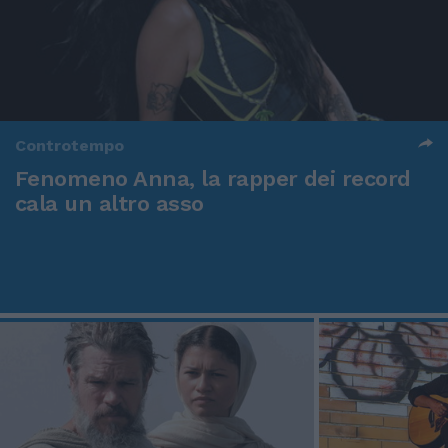
Controtempo
Fenomeno Anna, la rapper dei record
cala un altro asso