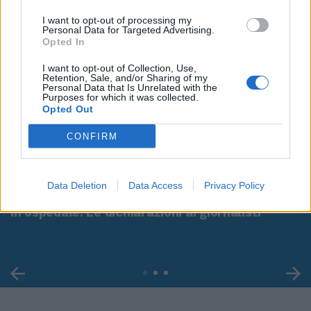
I want to opt-out of processing my
Personal Data for Targeted Advertising.
Opted In
I want to opt-out of Collection, Use,
Retention, Sale, and/or Sharing of my
Personal Data that Is Unrelated with the
Purposes for which it was collected.
Opted Out
CONFIRM
00:00
01:16
Data Deletion
Data Access
Privacy Policy
Leonardo Maria Del Vecchio dall'ex compagna
in ospedale. Le dichiarazioni ai giornalisti