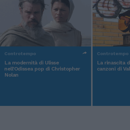
Controtempo
Controtempo
La modernità di Ulisse
La rinascita 
nell'Odissea pop di Christopher
canzoni di Va
Nolan