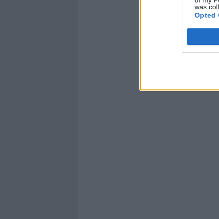
was col
Opted 