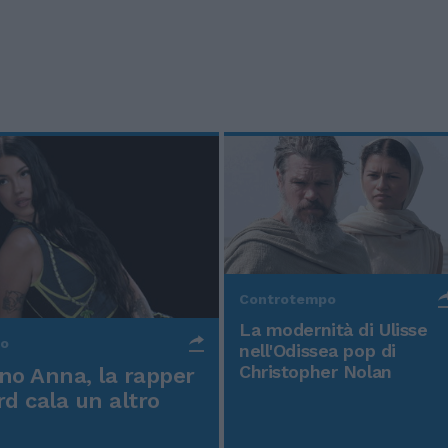
Controtempo
La modernità di Ulisse
po
nell'Odissea pop di
Christopher Nolan
o Anna, la rapper
rd cala un altro