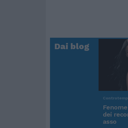
Dai blog
Controtem
Fenomen
dei reco
asso