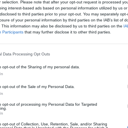
r selection. Please note that after your opt-out request is processed y
eing interest-based ads based on personal information utilized by us or
disclosed to third parties prior to your opt-out. You may separately opt-
losure of your personal information by third parties on the IAB’s list of
. This information may also be disclosed by us to third parties on the
IA
Participants
that may further disclose it to other third parties.
Le
da
l Data Processing Opt Outs
Rudy Giuliani a Come States?
Le
Trump, Meloni e la strategia
o opt-out of the Sharing of my personal data.
americana
In
o opt-out of the Sale of my Personal Data.
In
to opt-out of processing my Personal Data for Targeted
ing.
In
o opt-out of Collection, Use, Retention, Sale, and/or Sharing
ersonal Data that Is Unrelated with the Purposes for which it