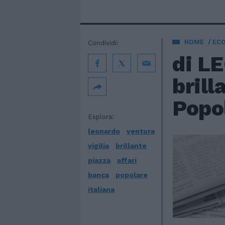
HOME
EC
Condividi:
di L
brill
Popol
Esplora:
leonardo
ventura
vigilia
brillante
piazza
affari
banca
popolare
italiana