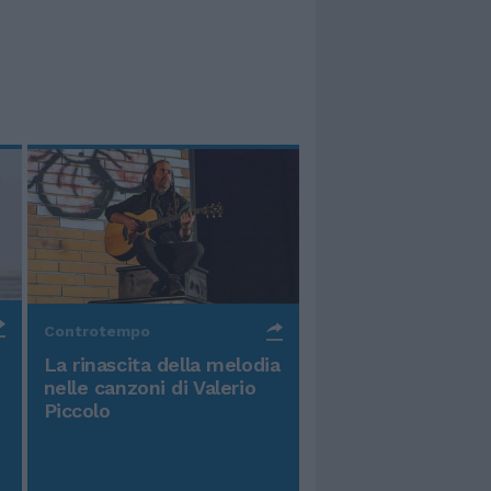
Controtempo
La rinascita della melodia
nelle canzoni di Valerio
Piccolo