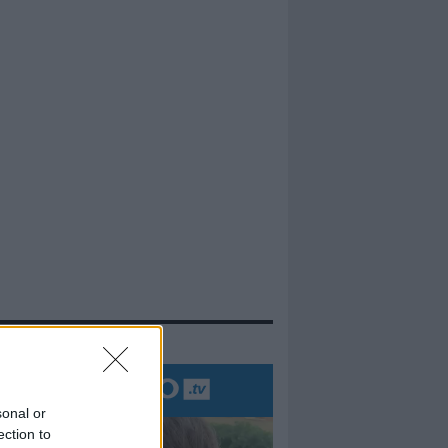
evidenza
sonal or
ection to