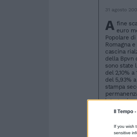
31 agosto 20
A
fine sc
euro me
Popolare di
Romagna e 
cascina rialz
della Bpvn 
sono state 
del 2,10% a
del 5,93% a 
stampa seco
permanenza
integrazione
dell'Emilia
Il Tempo 
una volta s
delegato, Gu
If you wish 
fusione pur
sensitive in
governance 