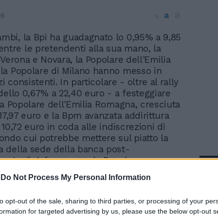
a
a
06
a
ambi, la Bpi ha guadagnato lo 0,95% a 9,85
ntre le pretendenti alla sua mano, la
 Verona e Novara, la Popolare dell'Emilia
la Popolare di Milano hanno messo in
i consistenti. In particolare - oltre al rally
dello 0,67% a 22,40 euro - a festeggiare
la Popolare dell'Emilia Romagna, cresciuta
 17,97 euro e la Bpm avanzata addirittura
10,72 euro in coda alle indiscrezioni di
ndo cui potrebbe mettere sul piatto la
 della sede della banca post-
 a Lodi. A far correre la Popolare
In 
 Romagna, invece, gli interventi - ancora
-
Do Not Process My Personal Information
ulla stampa - del suo amministratore
ido Leoni, pronto a offrire alla Bpi una
to opt-out of the sale, sharing to third parties, or processing of your per
a con la nascita di una holding con una
formation for targeted advertising by us, please use the below opt-out s
di stampo tradizionale.